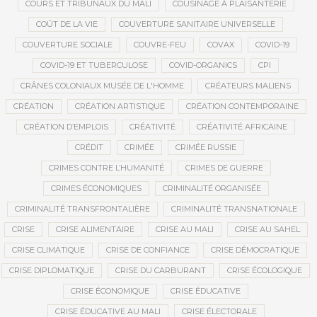
COURS ET TRIBUNAUX DU MALI
COUSINAGE À PLAISANTERIE
COÛT DE LA VIE
COUVERTURE SANITAIRE UNIVERSELLE
COUVERTURE SOCIALE
COUVRE-FEU
COVAX
COVID-19
COVID-19 ET TUBERCULOSE
COVID-ORGANICS
CPI
CRÂNES COLONIAUX MUSÉE DE L'HOMME
CRÉATEURS MALIENS
CRÉATION
CRÉATION ARTISTIQUE
CRÉATION CONTEMPORAINE
CRÉATION D’EMPLOIS
CRÉATIVITÉ
CRÉATIVITÉ AFRICAINE
CRÉDIT
CRIMÉE
CRIMÉE RUSSIE
CRIMES CONTRE L’HUMANITÉ
CRIMES DE GUERRE
CRIMES ÉCONOMIQUES
CRIMINALITÉ ORGANISÉE
CRIMINALITÉ TRANSFRONTALIÈRE
CRIMINALITÉ TRANSNATIONALE
CRISE
CRISE ALIMENTAIRE
CRISE AU MALI
CRISE AU SAHEL
CRISE CLIMATIQUE
CRISE DE CONFIANCE
CRISE DÉMOCRATIQUE
CRISE DIPLOMATIQUE
CRISE DU CARBURANT
CRISE ÉCOLOGIQUE
CRISE ÉCONOMIQUE
CRISE ÉDUCATIVE
CRISE ÉDUCATIVE AU MALI
CRISE ÉLECTORALE