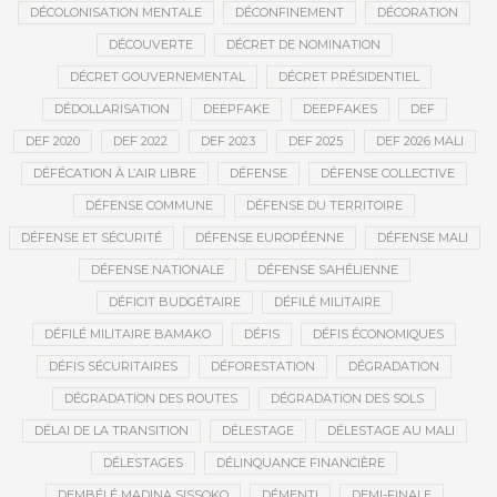
DÉCOLONISATION MENTALE
DÉCONFINEMENT
DÉCORATION
DÉCOUVERTE
DÉCRET DE NOMINATION
DÉCRET GOUVERNEMENTAL
DÉCRET PRÉSIDENTIEL
DÉDOLLARISATION
DEEPFAKE
DEEPFAKES
DEF
DEF 2020
DEF 2022
DEF 2023
DEF 2025
DEF 2026 MALI
DÉFÉCATION À L’AIR LIBRE
DÉFENSE
DÉFENSE COLLECTIVE
DÉFENSE COMMUNE
DÉFENSE DU TERRITOIRE
DÉFENSE ET SÉCURITÉ
DÉFENSE EUROPÉENNE
DÉFENSE MALI
DÉFENSE NATIONALE
DÉFENSE SAHÉLIENNE
DÉFICIT BUDGÉTAIRE
DÉFILÉ MILITAIRE
DÉFILÉ MILITAIRE BAMAKO
DÉFIS
DÉFIS ÉCONOMIQUES
DÉFIS SÉCURITAIRES
DÉFORESTATION
DÉGRADATION
DÉGRADATION DES ROUTES
DÉGRADATION DES SOLS
DÉLAI DE LA TRANSITION
DÉLESTAGE
DÉLESTAGE AU MALI
DÉLESTAGES
DÉLINQUANCE FINANCIÈRE
DEMBÉLÉ MADINA SISSOKO
DÉMENTI
DEMI-FINALE