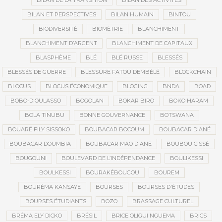
BILAN DE LA TRANSITION
BILAN DES ACTIVITÉS
BILAN ET PERSPECTIVES
BILAN HUMAIN
BINTOU
BIODIVERSITÉ
BIOMÉTRIE
BLANCHIMENT
BLANCHIMENT D’ARGENT
BLANCHIMENT DE CAPITAUX
BLASPHÈME
BLÉ
BLÉ RUSSE
BLESSÉS
BLESSÉS DE GUERRE
BLESSURE FATOU DEMBÉLÉ
BLOCKCHAIN
BLOCUS
BLOCUS ÉCONOMIQUE
BLOGING
BNDA
BOAD
BOBO-DIOULASSO
BOGOLAN
BOKAR BIRO
BOKO HARAM
BOLA TINUBU
BONNE GOUVERNANCE
BOTSWANA
BOUARÉ FILY SISSOKO
BOUBACAR BOCOUM
BOUBACAR DIANÉ
BOUBACAR DOUMBIA
BOUBACAR MAO DIANÉ
BOUBOU CISSÉ
BOUGOUNI
BOULEVARD DE L’INDÉPENDANCE
BOULIKESSI
BOULKESSI
BOURAKÉBOUGOU
BOUREM
BOURÉMA KANSAYE
BOURSES
BOURSES D'ÉTUDES
BOURSES ÉTUDIANTS
BOZO
BRASSAGE CULTUREL
BRÉMA ELY DICKO
BRÉSIL
BRICE OLIGUI NGUEMA
BRICS