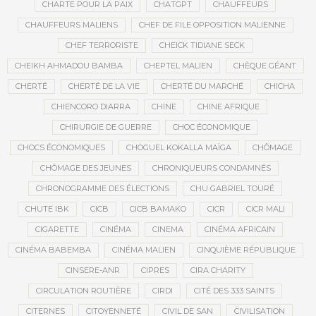
CHARTE POUR LA PAIX
CHATGPT
CHAUFFEURS
CHAUFFEURS MALIENS
CHEF DE FILE OPPOSITION MALIENNE
CHEF TERRORISTE
CHEICK TIDIANE SECK
CHEIKH AHMADOU BAMBA
CHEPTEL MALIEN
CHÈQUE GÉANT
CHERTÉ
CHERTÉ DE LA VIE
CHERTÉ DU MARCHÉ
CHICHA
CHIENCORO DIARRA
CHINE
CHINE AFRIQUE
CHIRURGIE DE GUERRE
CHOC ÉCONOMIQUE
CHOCS ÉCONOMIQUES
CHOGUEL KOKALLA MAÏGA
CHÔMAGE
CHÔMAGE DES JEUNES
CHRONIQUEURS CONDAMNÉS
CHRONOGRAMME DES ÉLECTIONS
CHU GABRIEL TOURÉ
CHUTE IBK
CICB
CICB BAMAKO
CICR
CICR MALI
CIGARETTE
CINÉMA
CINEMA
CINÉMA AFRICAIN
CINÉMA BABEMBA
CINÉMA MALIEN
CINQUIÈME RÉPUBLIQUE
CINSERE-ANR
CIPRES
CIRA CHARITY
CIRCULATION ROUTIÈRE
CIRDI
CITÉ DES 333 SAINTS
CITERNES
CITOYENNETÉ
CIVIL DE SAN
CIVILISATION