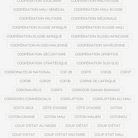
COOPÉRATION JUDICIAIRE
COOPÉRATION MALI-RUSSIE
COOPÉRATION MALI-SÉNÉGAL
COOPÉRATION MALI–RUSSIE
COOPÉRATION MILITAIRE
COOPÉRATION RÉGIONALE
COOPÉRATION RUSSIE AFRIQUE
COOPÉRATION RUSSIE MALI
COOPÉRATION RUSSIE-AFRIQUE
COOPÉRATION RUSSO-AFRICAINE
COOPÉRATION RUSSO-MALIENNE
COOPÉRATION SAHÉLIENNE
COOPÉRATION SÉCURITAIRE
COOPÉRATION SPORTIVE
COOPÉRATION STRATÉGIQUE
COOPÉRATION SUD-SUD
COORDINATEUR NATIONAL
COP 28
COP15
COP26
COP27
COP28
COP29
COP30
CORNE DE L’AFRIQUE
CORONAVIRUS
CORPS
CORRIDOR DAKAR-BAMAKO
CORRIDORS COMMERCIAUX
CORRUPTION
CORRUPTION AU MALI
COSTA RICA
CÔTE D’IVOIRE
CÔTE D'IVOIRE
COTON
COTON GRAINE
COTON MALI
COTON MALIEN
COTONOU
COUP D'ETAT AU NIGER
COUP D’ÉTAT
COUP D'ÉTAT
COUP D'ETAT
COUP D'ETAT MILITAIRE
COUP ETAT MALI