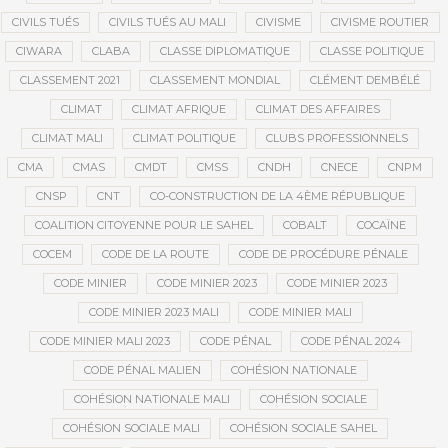
CIVILS TUÉS
CIVILS TUÉS AU MALI
CIVISME
CIVISME ROUTIER
CIWARA
CLABA
CLASSE DIPLOMATIQUE
CLASSE POLITIQUE
CLASSEMENT 2021
CLASSEMENT MONDIAL
CLÉMENT DEMBÉLÉ
CLIMAT
CLIMAT AFRIQUE
CLIMAT DES AFFAIRES
CLIMAT MALI
CLIMAT POLITIQUE
CLUBS PROFESSIONNELS
CMA
CMAS
CMDT
CMSS
CNDH
CNECE
CNPM
CNSP
CNT
CO-CONSTRUCTION DE LA 4ÈME RÉPUBLIQUE
COALITION CITOYENNE POUR LE SAHEL
COBALT
COCAÏNE
COCEM
CODE DE LA ROUTE
CODE DE PROCÉDURE PÉNALE
CODE MINIER
CODE MINIER 2023
CODE MINIER 2023
CODE MINIER 2023 MALI
CODE MINIER MALI
CODE MINIER MALI 2023
CODE PÉNAL
CODE PÉNAL 2024
CODE PÉNAL MALIEN
COHÉSION NATIONALE
COHÉSION NATIONALE MALI
COHÉSION SOCIALE
COHÉSION SOCIALE MALI
COHÉSION SOCIALE SAHEL