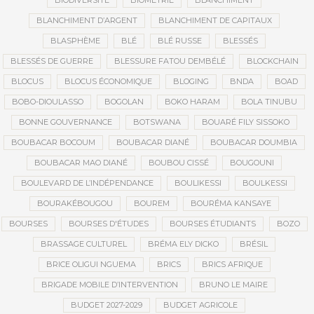
BIODIVERSITÉ
BIOMÉTRIE
BLANCHIMENT
BLANCHIMENT D’ARGENT
BLANCHIMENT DE CAPITAUX
BLASPHÈME
BLÉ
BLÉ RUSSE
BLESSÉS
BLESSÉS DE GUERRE
BLESSURE FATOU DEMBÉLÉ
BLOCKCHAIN
BLOCUS
BLOCUS ÉCONOMIQUE
BLOGING
BNDA
BOAD
BOBO-DIOULASSO
BOGOLAN
BOKO HARAM
BOLA TINUBU
BONNE GOUVERNANCE
BOTSWANA
BOUARÉ FILY SISSOKO
BOUBACAR BOCOUM
BOUBACAR DIANÉ
BOUBACAR DOUMBIA
BOUBACAR MAO DIANÉ
BOUBOU CISSÉ
BOUGOUNI
BOULEVARD DE L’INDÉPENDANCE
BOULIKESSI
BOULKESSI
BOURAKÉBOUGOU
BOUREM
BOURÉMA KANSAYE
BOURSES
BOURSES D'ÉTUDES
BOURSES ÉTUDIANTS
BOZO
BRASSAGE CULTUREL
BRÉMA ELY DICKO
BRÉSIL
BRICE OLIGUI NGUEMA
BRICS
BRICS AFRIQUE
BRIGADE MOBILE D’INTERVENTION
BRUNO LE MAIRE
BUDGET 2027-2029
BUDGET AGRICOLE