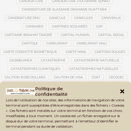
CANDIDATURE
CANDIDATURE D'OUSMANE SONKO
CANDIDATURE DE ALASSANE DRAMANE OUATTARA
CANDIDATURE ONU
CANICULE
CANICULES
CANIVEAUX
CANNABIS
CANTINES SCOLAIRES
CAP
CAPITAINE IBRAHIM TRAORÉ
CAPITAL HUMAIN
CAPITAL SOCIAL
CAPITOLE
CARBURANT
CARBURANT MALI
CARTE D’IDENTITÉ BIOMÉTRIQUE
CARTE NINA
CARTONS ROUGES
CASABLANCA
CATASTROPHE
CATASTROPHE NATURELLE
CATASTROPHES CLIMATIQUES
CATASTROPHES NATURELLES
CAUTION 10 000 DOLLARS
CAUTION DE VISA
CDAT
CECOGEC
CÉDÉAO
CEDEAO
CEI
CÉLÉBRATION NATIONALE
CEMAC
Politique de
confidentialité
CEMAPI
CEN-SNESUP
CENOU
CENSURE
Lors de l’utilisation de nos sites, des informations de navigation de votre
CENTRAFRIQUE
CENTRALE SOLAIRE
terminal sont susceptibles d’être enregistrées dans des fichiers « Cookies
». Ces fichiers sont installés sur votre terminal en fonction de vos choix,
CENTRALE SOLAIRE DE SANANKOROBA
CENTRALES SOLAIRES
modifiables à tout moment. Un cookie est un fichier enregistré sur le
CENTRE D'INTELLIGENCE ARTIFICIELLE
disque dur de votre terminal, permettant à l’émetteur d’identifier le
terminal pendant sa durée de validation.
CENTRE DE SANTÉ COMMUNAUTAIRE
CENTRE DU MALI