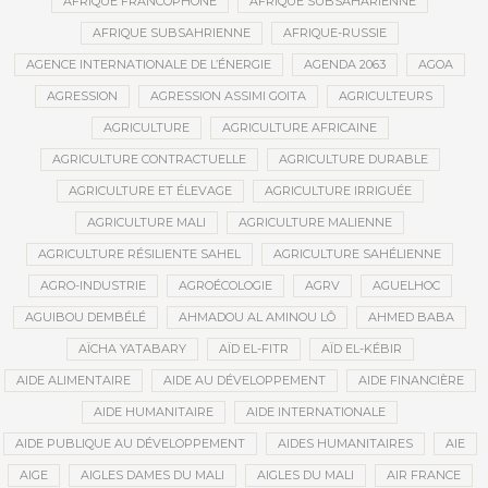
AFRIQUE FRANCOPHONE
AFRIQUE SUBSAHARIENNE
AFRIQUE SUBSAHRIENNE
AFRIQUE-RUSSIE
AGENCE INTERNATIONALE DE L’ÉNERGIE
AGENDA 2063
AGOA
AGRESSION
AGRESSION ASSIMI GOITA
AGRICULTEURS
AGRICULTURE
AGRICULTURE AFRICAINE
AGRICULTURE CONTRACTUELLE
AGRICULTURE DURABLE
AGRICULTURE ET ÉLEVAGE
AGRICULTURE IRRIGUÉE
AGRICULTURE MALI
AGRICULTURE MALIENNE
AGRICULTURE RÉSILIENTE SAHEL
AGRICULTURE SAHÉLIENNE
AGRO-INDUSTRIE
AGROÉCOLOGIE
AGRV
AGUELHOC
AGUIBOU DEMBÉLÉ
AHMADOU AL AMINOU LÔ
AHMED BABA
AÏCHA YATABARY
AÏD EL-FITR
AÏD EL-KÉBIR
AIDE ALIMENTAIRE
AIDE AU DÉVELOPPEMENT
AIDE FINANCIÈRE
AIDE HUMANITAIRE
AIDE INTERNATIONALE
AIDE PUBLIQUE AU DÉVELOPPEMENT
AIDES HUMANITAIRES
AIE
AIGE
AIGLES DAMES DU MALI
AIGLES DU MALI
AIR FRANCE