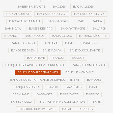
BABEMBA TRAORÉ
BAC 2026
BAC MALI 2026
BACCALAURÉAT
BACCALAURÉAT 2021
BACCALAURÉAT 2024
BACCALAURÉAT MALI
BACODJICORONI
BAD
BADEA
BAH NDAW
BAISSE DES PRIX
BAKARY TRAORÉ
BALAFON
BAMAKO
BAMAKO 2025
BAMAKO 2026
BAMAKO SÉCURITÉ
BAMAKO-SÉNOU
BAMBARA
BAMEX
BAMEX 2025
BANDE DE GAZA
BANDIAGARA
BANDIOUGOU DANTÉ
BANDITISME
BANGUI
BANQUE
BANQUE AFRICAINE DE DÉVELOPPEMENT
BANQUE CONFÉDÉRALE
BANQUE CONFÉDÉRALE AES
BANQUE MONDIALE
BANQUE OUEST-AFRICAINE DE DÉVELOPPEMENT
BANQUES
BANQUES RUSSES
BAPHO
BAPTÊMES
BARIL
BARKHANE
BARRAGES
BARRICADES
BARRICK
BARRICK GOLD
BARRICK MINING CORPORATION
BARS
BASSIROU DIOMAYE FAYE
BATAILLE DES RÉCITS