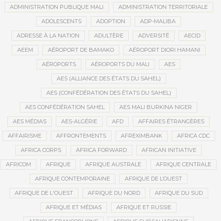
ADMINISTRATION PUBLIQUE MALI
ADMINISTRATION TERRITORIALE
ADOLESCENTS
ADOPTION
ADP-MALIBA
ADRESSE À LA NATION
ADULTÈRE
ADVERSITÉ
AECID
AEEM
AÉROPORT DE BAMAKO
AÉROPORT DIORI HAMANI
AÉROPORTS
AÉROPORTS DU MALI
AES
AES (ALLIANCE DES ÉTATS DU SAHEL)
AES (CONFÉDÉRATION DES ÉTATS DU SAHEL)
AES CONFÉDÉRATION SAHEL
AES MALI BURKINA NIGER
AES MÉDIAS
AES-ALGÉRIE
AFD
AFFAIRES ÉTRANGÈRES
AFFAIRISME
AFFRONTEMENTS
AFREXIMBANK
AFRICA CDC
AFRICA CORPS
AFRICA FORWARD
AFRICAN INITIATIVE
AFRICOM
AFRIQUE
AFRIQUE AUSTRALE
AFRIQUE CENTRALE
AFRIQUE CONTEMPORAINE
AFRIQUE DE L’OUEST
AFRIQUE DE L'OUEST
AFRIQUE DU NORD
AFRIQUE DU SUD
AFRIQUE ET MÉDIAS
AFRIQUE ET RUSSIE