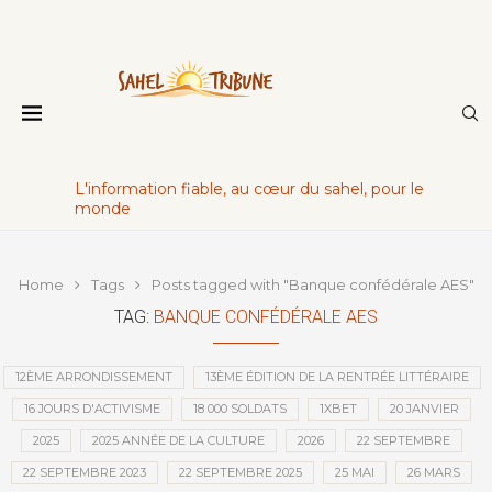
L'information fiable, au cœur du sahel, pour le
monde
Home
Tags
Posts tagged with "Banque confédérale AES"
TAG:
BANQUE CONFÉDÉRALE AES
12ÈME ARRONDISSEMENT
13ÈME ÉDITION DE LA RENTRÉE LITTÉRAIRE
16 JOURS D'ACTIVISME
18 000 SOLDATS
1XBET
20 JANVIER
2025
2025 ANNÉE DE LA CULTURE
2026
22 SEPTEMBRE
22 SEPTEMBRE 2023
22 SEPTEMBRE 2025
25 MAI
26 MARS