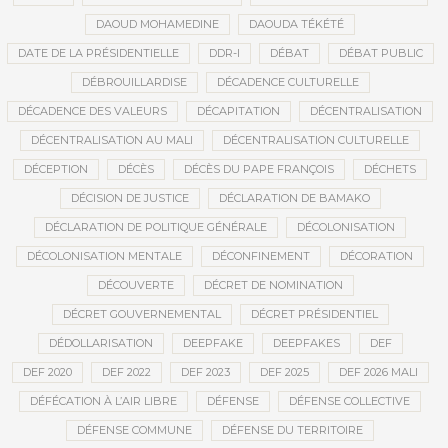
DAOUD MOHAMEDINE
DAOUDA TÉKÉTÉ
DATE DE LA PRÉSIDENTIELLE
DDR-I
DÉBAT
DÉBAT PUBLIC
DÉBROUILLARDISE
DÉCADENCE CULTURELLE
DÉCADENCE DES VALEURS
DÉCAPITATION
DÉCENTRALISATION
DÉCENTRALISATION AU MALI
DÉCENTRALISATION CULTURELLE
DÉCEPTION
DÉCÈS
DÉCÈS DU PAPE FRANÇOIS
DÉCHETS
DÉCISION DE JUSTICE
DÉCLARATION DE BAMAKO
DÉCLARATION DE POLITIQUE GÉNÉRALE
DÉCOLONISATION
DÉCOLONISATION MENTALE
DÉCONFINEMENT
DÉCORATION
DÉCOUVERTE
DÉCRET DE NOMINATION
DÉCRET GOUVERNEMENTAL
DÉCRET PRÉSIDENTIEL
DÉDOLLARISATION
DEEPFAKE
DEEPFAKES
DEF
DEF 2020
DEF 2022
DEF 2023
DEF 2025
DEF 2026 MALI
DÉFÉCATION À L’AIR LIBRE
DÉFENSE
DÉFENSE COLLECTIVE
DÉFENSE COMMUNE
DÉFENSE DU TERRITOIRE