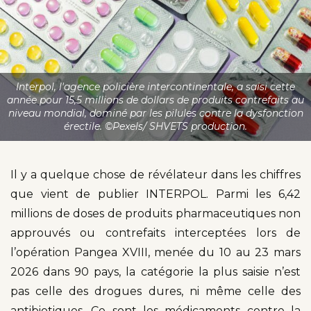
Interpol, l'agence policière intercontinentale, a saisi cette
année pour 15,5 millions de dollars de produits contrefaits au
niveau mondial, dominé par les pilules contre la dysfonction
érectile. ©Pexels/ SHVETS production.
Il y a quelque chose de révélateur dans les chiffres
que vient de publier INTERPOL. Parmi les 6,42
millions de doses de produits pharmaceutiques non
approuvés ou contrefaits interceptées lors de
l’opération Pangea XVIII, menée du 10 au 23 mars
2026 dans 90 pays, la catégorie la plus saisie n’est
pas celle des drogues dures, ni même celle des
antibiotiques. Ce sont les médicaments contre la