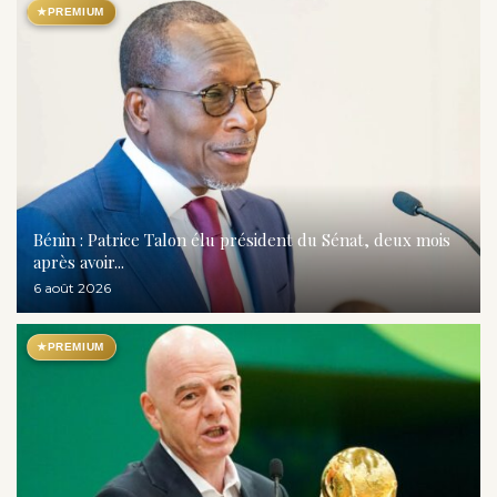
★
PREMIUM
Bénin : Patrice Talon élu président du Sénat, deux mois
après avoir...
6 août 2026
★
PREMIUM