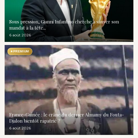
Sous pression, Gianni Infantino cherche à sauver son
mandat à la tête...
6 août 2026
★
PREMIUM
France-Guinée : le crâne du dernier Almamy du Fouta-
Djalon bientôt rapatrié ?
6 août 2026