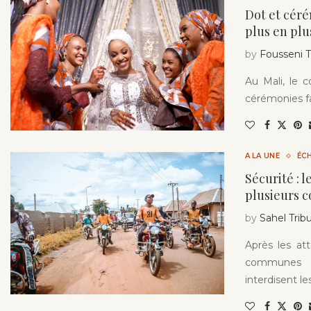
Dot et céré
plus en plu
by
Fousseni
Au Mali, le 
cérémonies fa
A LA UNE
ÉC
Sécurité : 
plusieurs 
by
Sahel Trib
Après les at
communes m
interdisent le