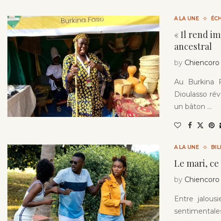
A LA UNE
ÉC
« Il rend im
ancestral
by
Chiencoro
Au Burkina 
Dioulasso rév
un bâton …
A LA UNE
BI
Le mari, ce
by
Chiencoro
Entre jalousi
sentimentales