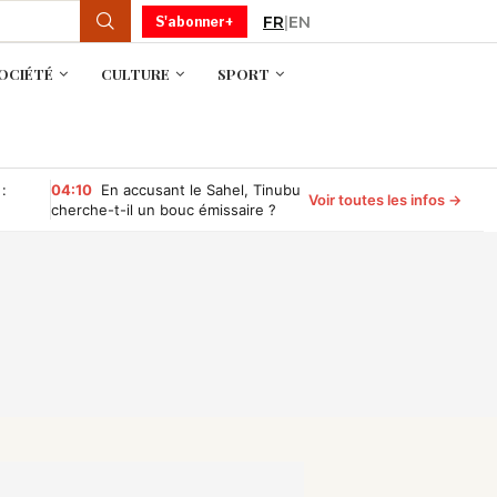
FR
|
EN
S'abonner+
OCIÉTÉ
CULTURE
SPORT
 :
04:10
En accusant le Sahel, Tinubu
Voir toutes les infos →
cherche-t-il un bouc émissaire ?