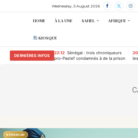
Wednesday, 5 August 2026
HOME
À LA UNE
SAHEL
AFRIQUE
KIOSQUE
22:12
Sénégal : trois chroniqueurs
20
DERNIÈRES INFOS
pro-Pastef condamnés à de la prison
le
ferme pour « offense » au président
No
Diomaye Faye
De
C
★
PREMIUM