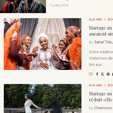
7 juillet 2026
A LA UNE
ÉC
Mariage au 
auraient ai
by
Sahel Trib
Entre traditi
Maliennes déc
liés aux …
A LA UNE
ÉC
Mariage au 
réduit-elle
by
Chiencoro