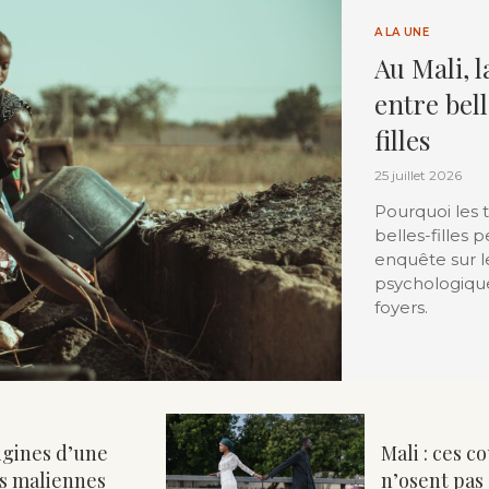
A LA UNE
Au Mali, l
entre bel
filles
25 juillet 2026
Pourquoi les 
belles-filles 
enquête sur le
psychologique
foyers.
igines d’une
Mali : ces c
les maliennes
n’osent pas 