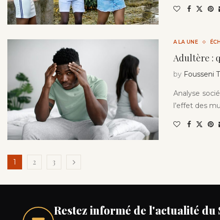
A LA UNE
ÉC
Adultère : 
by
Fousseni
Analyse sociét
l’effet des mu
2
3
1
Restez informé de l'actualité du