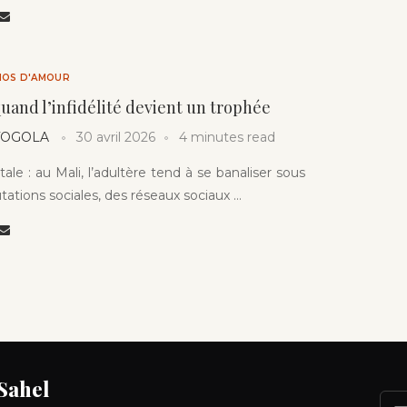
HOS D'AMOUR
quand l’infidélité devient un trophée
 TOGOLA
30 avril 2026
4 minutes read
ale : au Mali, l’adultère tend à se banaliser sous
tations sociales, des réseaux sociaux …
 Sahel