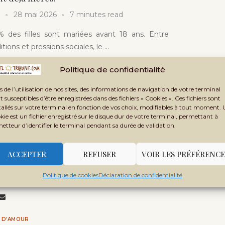
28 mai 2026
7 minutes read
% des filles sont mariées avant 18 ans. Entre
itions et pressions sociales, le …
Politique de confidentialité
HOS D'AMOUR
s de l’utilisation de nos sites, des informations de navigation de votre terminal
t susceptibles d’être enregistrées dans des fichiers « Cookies ». Ces fichiers sont
ali : pourquoi les hommes victimes de
tallés sur votre terminal en fonction de vos choix, modifiables à tout moment.
onjugales restent invisibles
kie est un fichier enregistré sur le disque dur de votre terminal, permettant à
metteur d’identifier le terminal pendant sa durée de validation.
une
19 mai 2026
6 minutes read
, financière ou sociale, la violence faite aux
ACCEPTER
REFUSER
VOIR LES PRÉFÉRENCE
te aussi au Mali. Un phénomène tabou, peu
Politique de cookies
Déclaration de confidentialité
…
 D'AMOUR