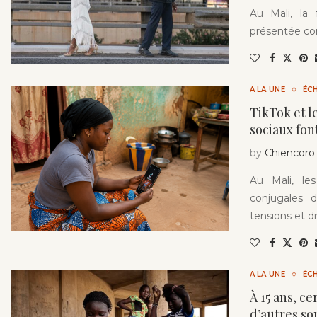
Au Mali, la
présentée co
A LA UNE
ÉC
TikTok et l
sociaux fon
by
Chiencoro
Au Mali, le
conjugales 
tensions et d
A LA UNE
ÉC
À 15 ans, ce
d’autres so