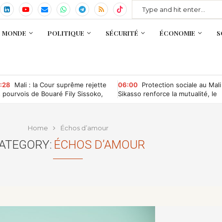
MONDE
POLITIQUE
SÉCURITÉ
ÉCONOMIE
S
:28
Mali : la Cour suprême rejette
06:00
Protection sociale au Mali
s pourvois de Bouaré Fily Sissoko,
Sikasso renforce la mutualité, le
uhoum Dabitao et Clément
RAMED et l’AMO
mbélé
Home
Échos d’amour
ATEGORY:
ÉCHOS D’AMOUR