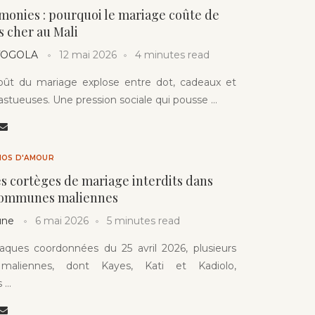
monies : pourquoi le mariage coûte de
s cher au Mali
 TOGOLA
12 mai 2026
4 minutes read
coût du mariage explose entre dot, cadeaux et
stueuses. Une pression sociale qui pousse …
HOS D'AMOUR
les cortèges de mariage interdits dans
communes maliennes
une
6 mai 2026
5 minutes read
taques coordonnées du 25 avril 2026, plusieurs
aliennes, dont Kayes, Kati et Kadiolo,
s …