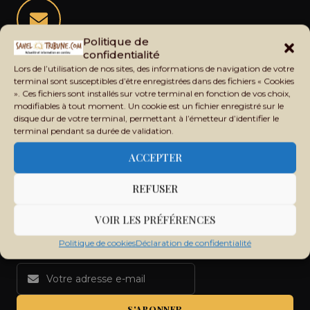
Politique de
Restez informé de l'actualité du Sahel
confidentialité
Lors de l’utilisation de nos sites, des informations de navigation de votre
Recevez chaque jour les principales informations du Mali,
terminal sont susceptibles d’être enregistrées dans des fichiers « Cookies
du Sahel, de l'Afrique et du monde dans votre boîte mail.
». Ces fichiers sont installés sur votre terminal en fonction de vos choix,
modifiables à tout moment. Un cookie est un fichier enregistré sur le
disque dur de votre terminal, permettant à l’émetteur d’identifier le
terminal pendant sa durée de validation.
ACCEPTER
REFUSER
VOIR LES PRÉFÉRENCES
Politique de cookies
Déclaration de confidentialité
S'ABONNER