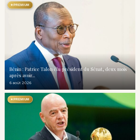
★
PREMIUM
Bénin : Patrice Talon élu président du Sénat, deux mois
après avoir...
6 août 2026
★
PREMIUM