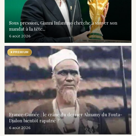
Sous pression, Gianni Infantino cherche à sauver son
mandat à la tête...
6 août 2026
★
PREMIUM
France-Guinée : le crâne du dernier Almamy du Fouta-
Djalon bientôt rapatrié ?
6 août 2026