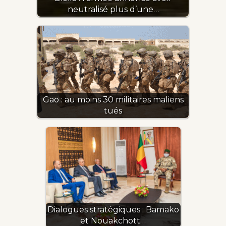
neutralisé plus d’une…
Gao : au moins 30 militaires maliens
tués
Dialogues stratégiques : Bamako
et Nouakchott…