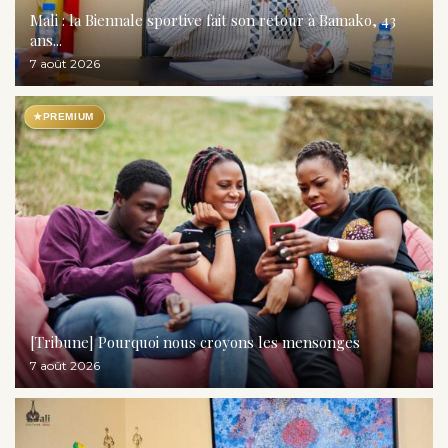
Mali : la Biennale sportive fait son retour à Bamako, 43
ans...
7 août 2026
★
PREMIUM
[Tribune] Pourquoi nous croyons les mensonges
7 août 2026