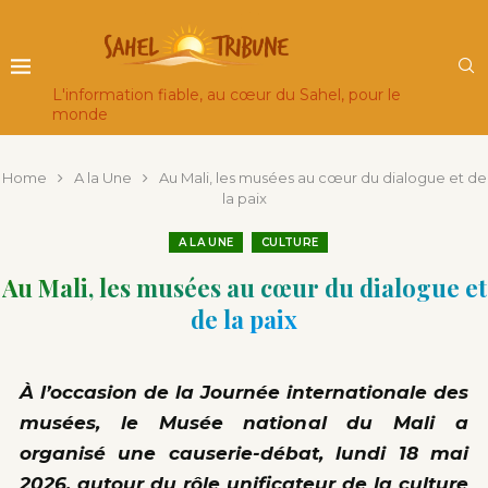
L'information fiable, au cœur du Sahel, pour le
monde
Home
A la Une
Au Mali, les musées au cœur du dialogue et de
la paix
A LA UNE
CULTURE
Au Mali, les musées au cœur du dialogue et
de la paix
À l’occasion de la Journée internationale des
musées, le Musée national du Mali a
organisé une causerie-débat, lundi 18 mai
2026, autour du rôle unificateur de la culture