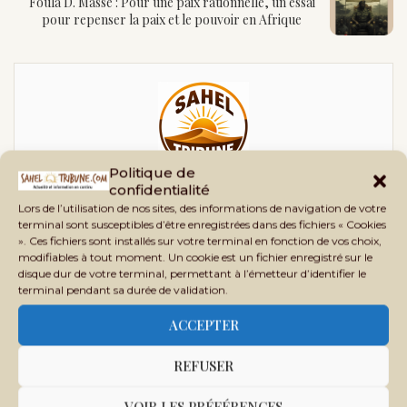
Foula D. Massé : Pour une paix rationnelle, un essai
pour repenser la paix et le pouvoir en Afrique
Politique de
confidentialité
SAHEL TRIBUNE
Lors de l’utilisation de nos sites, des informations de navigation de votre
Sahel Tribune est un site d’informations générales,
terminal sont susceptibles d’être enregistrées dans des fichiers « Cookies
». Ces fichiers sont installés sur votre terminal en fonction de vos choix,
d’analyses, d’enquêtes et de vérification des faits,
modifiables à tout moment. Un cookie est un fichier enregistré sur le
crée en 2020 au Mali, sous le nom Phileingora. C’est
disque dur de votre terminal, permettant à l’émetteur d’identifier le
terminal pendant sa durée de validation.
en 2021 que ce nom bascule vers Sahel Tribune afin
d’offrir un contenu plus adapté à nos lecteurs et
ACCEPTER
partenaires.
REFUSER
VOIR LES PRÉFÉRENCES