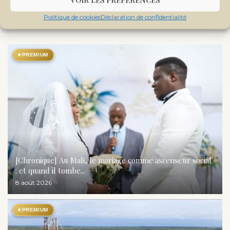
Politique de cookies
Déclaration de confidentialité
DANS LA MÊME RUBRIQUE
★
PREMIUM
[Chronique] Au Mali, le mariage comme ascenseur social
: et quand il tombe...
8 août 2026
★
PREMIUM