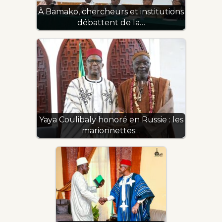
À Bamako, chercheurs et institutions
débattent de la…
Yaya Coulibaly honoré en Russie : les
marionnettes…