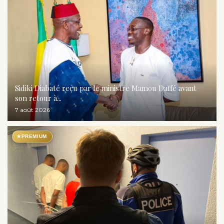
Sidiki Diabaté reçu par le ministre Mamou Daffé avant
son retour à...
7 août 2026
★
PREMIUM