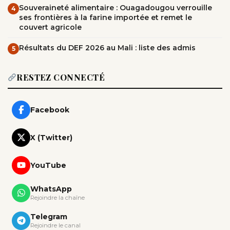
Souveraineté alimentaire : Ouagadougou verrouille
4
ses frontières à la farine importée et remet le
couvert agricole
Résultats du DEF 2026 au Mali : liste des admis
5
RESTEZ CONNECTÉ
Facebook
X (Twitter)
YouTube
WhatsApp
Rejoindre la chaîne
Telegram
Rejoindre le canal