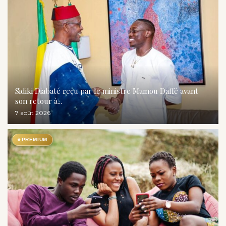
Sidiki Diabaté reçu par le ministre Mamou Daffé avant
son retour à...
7 août 2026
★
PREMIUM