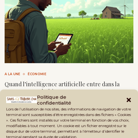
A LA UNE
ÉCONOMIE
Quand l’intelligence artificielle entre dans la
guerre contre la faim
Politique de
by
Fousseni TOGOLA
29 mai 2025
5 minutes read
confidentialité
Lors de l’utilisation de nos sites, des informations de navigation de votre
Découvrez comment l’intelligence artificielle et lutte
terminal sont susceptibles d’être enregistrées dans des fichiers « Cookies
». Ces fichiers sont installés sur votre terminal en fonction de vos choix,
contre les famines transforme la gestion des crises
modifiables à tout moment. Un cookie est un fichier enregistré sur le
alimentaires.
disque dur de votre terminal, permettant à l’émetteur d’identifier le
terminal pendant sa durée de validation.