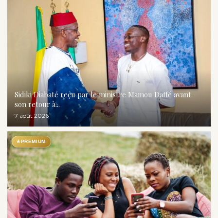
Sidiki Diabaté reçu par le ministre Mamou Daffé avant
son retour à...
7 août 2026
★
PREMIUM