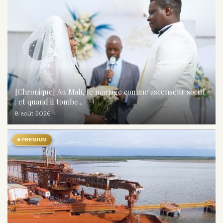
[Chronique] Au Mali, le mariage comme ascenseur social
: et quand il tombe...
8 août 2026
★
PREMIUM