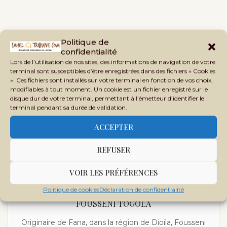
Politique de
previous post
confidentialité
Destruction du drone malien : l’Algérie veut protéger ses intérêts
Lors de l’utilisation de nos sites, des informations de navigation de votre
géopolitiques
terminal sont susceptibles d’être enregistrées dans des fichiers « Cookies
». Ces fichiers sont installés sur votre terminal en fonction de vos choix,
next post
modifiables à tout moment. Un cookie est un fichier enregistré sur le
Crise politique au Mali : des partis appellent à préserver
disque dur de votre terminal, permettant à l’émetteur d’identifier le
les acquis démocratiques
terminal pendant sa durée de validation.
ACCEPTER
REFUSER
VOIR LES PRÉFÉRENCES
Politique de cookies
Déclaration de confidentialité
FOUSSENI TOGOLA
Originaire de Fana, dans la région de Dioïla, Fousseni