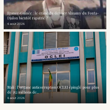
France-Guinée : le crâne du dernier Almamy du Fouta-
Djalon bientôt rapatrié ?
6 août 2026
Mali : l’organe anticorruption OCLEI épinglé pour plus
de 352 millions de...
6 août 2026