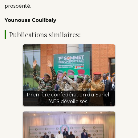
prospérité.
Younouss Coulibaly
Publications similaires:
Première confédération du Sahel :
l’AES dévoile ses…