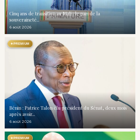
Cinq ans de transition au Mali : le pari de la
souveraineté...
6 août 2026
★
PREMIUM
Bénin : Patrice Talon élu président du Sénat, deux mois
après avoir...
6 août 2026
★
PREMIUM