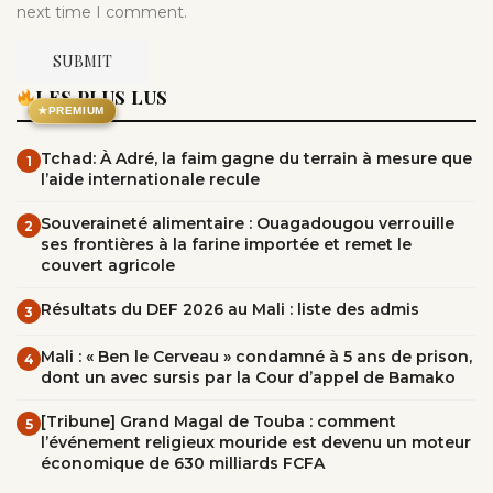
next time I comment.
LES PLUS LUS
★
PREMIUM
Tchad: À Adré, la faim gagne du terrain à mesure que
1
l’aide internationale recule
Souveraineté alimentaire : Ouagadougou verrouille
2
ses frontières à la farine importée et remet le
couvert agricole
Résultats du DEF 2026 au Mali : liste des admis
3
Mali : « Ben le Cerveau » condamné à 5 ans de prison,
4
dont un avec sursis par la Cour d’appel de Bamako
[Tribune] Grand Magal de Touba : comment
5
l’événement religieux mouride est devenu un moteur
économique de 630 milliards FCFA