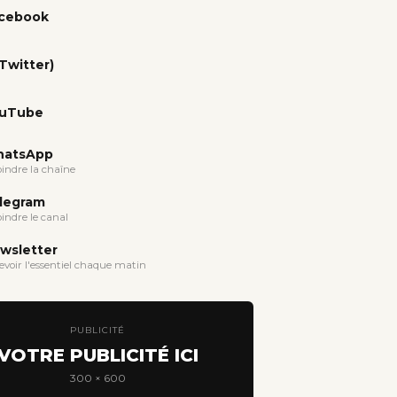
cebook
(Twitter)
uTube
atsApp
oindre la chaîne
legram
oindre le canal
wsletter
evoir l'essentiel chaque matin
PUBLICITÉ
VOTRE PUBLICITÉ ICI
300 × 600