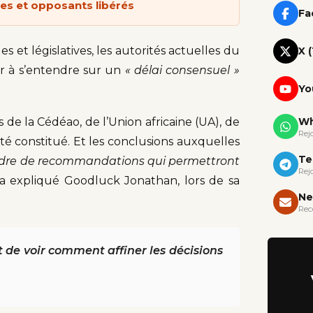
les et opposants libérés
Fa
s et législatives, les autorités actuelles du
X 
ler à s’entendre sur un
« délai consensuel »
Yo
Wh
 de la Cédéao, de l’Union africaine (UA), de
Rej
été constitué. Et les conclusions auxquelles
Te
adre de recommandations qui permettront
Rej
a expliqué Goodluck Jonathan, lors de sa
Ne
Rec
de voir comment affiner les décisions