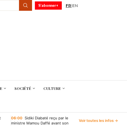
FR
|
EN
S'abonner+
E
SOCIÉTÉ
CULTURE
t
06:00
Sidiki Diabaté reçu par le
Voir toutes les infos →
ministre Mamou Daffé avant son