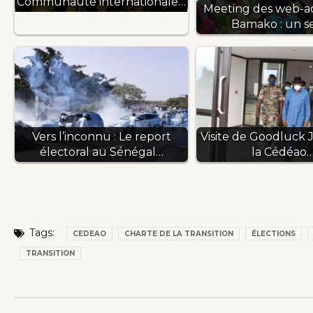
Communauté internationale…
Meeting des web-act
Bamako : un s
Vers l’inconnu : Le report
Visite de Goodluck 
électoral au Sénégal…
la Cédéao
Tags:
CEDEAO
CHARTE DE LA TRANSITION
ÉLECTIONS
TRANSITION