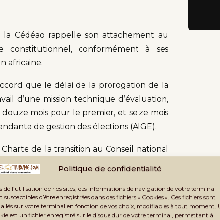
, la Cédéao rappelle son attachement au
dre constitutionnel, conformément à ses
n africaine.
ccord que le délai de la prorogation de la
avail d’une mission technique d’évaluation,
: douze mois pour le premier, et seize mois
pendante de gestion des élections (AIGE).
 Charte de la transition au Conseil national
re, le CNT, qui fait office d’organe législatif
Politique de confidentialité
ai intervalle de
« 6 mois à 5 ans retenus par
s de l’utilisation de nos sites, des informations de navigation de votre terminal
t susceptibles d’être enregistrées dans des fichiers « Cookies ». Ces fichiers sont
tallés sur votre terminal en fonction de vos choix, modifiables à tout moment.
kie est un fichier enregistré sur le disque dur de votre terminal, permettant à