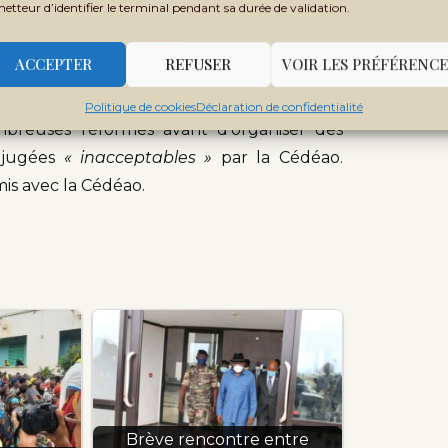
metteur d’identifier le terminal pendant sa durée de validation.
nales de la refondation (ANR)
ACCEPTER
REFUSER
VOIR LES PRÉFÉRENCE
é fin décembre 2021, cinq ans, puis 4 ans,
Politique de cookies
Déclaration de confidentialité
mbreuses réformes avant d’organiser des
é jugées
« inacceptables »
par la Cédéao.
is avec la Cédéao.
Brève rencontre entre