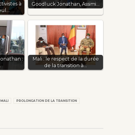
ivistes à
Goodluck Jonathan, Assimi…
eul…
Jonathan :
Mali : le respect de la durée
…
de la transition à…
MALI
PROLONGATION DE LA TRANSITION