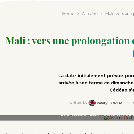
quand il tombe en panne ?
conve
publi
Home
A la Une
Mali : vers une
Mali : vers une prolongation 
La date initialement prévue pour
arrivée à son terme ce dimanche 2
Cédéao s’e
written by
Bakary FOMBA
Le président Assimi Goïta, lors du