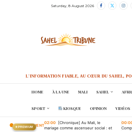
Saturday, 8 August 2026
L'INFORMATION FIABLE, AU CŒUR DU SAHEL, P
HOME
À LA UNE
MALI
SAHEL
AFRI
SPORT
KIOSQUE
OPINION
VIDÉOS
02:00
[Chronique] Au Mali, le
00:0
EN CE MOMENT
★
PREMIUM
mariage comme ascenseur social : et
Compa