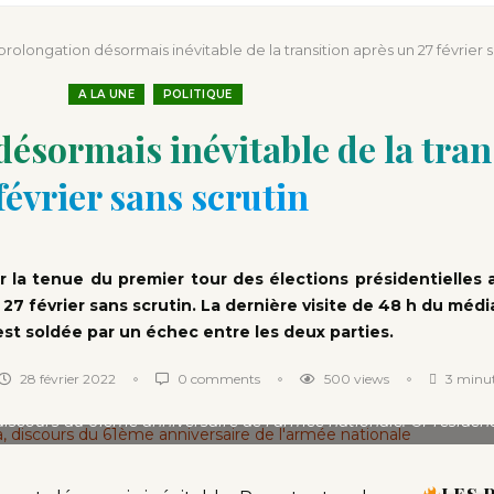
ntion minière d’une société
que depuis l’indépendance
 prolongation désormais inévitable de la transition après un 27 février s
A LA UNE
POLITIQUE
désormais inévitable de la tran
février sans scrutin
 la tenue du premier tour des élections présidentielles 
7 février sans scrutin. La dernière visite de 48 h du médi
st soldée par un échec entre les deux parties.
28 février 2022
0 comments
500
views
3 minut
 discours du 61ème anniversaire de l'armée nationale. ©Présidenc