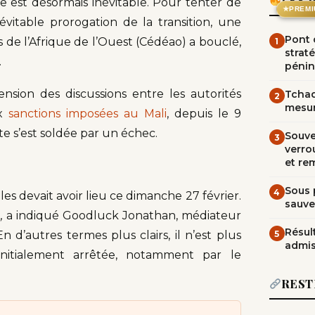
LES 
e est désormais inévitable. Pour tenter de
★
PREMI
évitable prorogation de la transition, une
Pont d
e l’Afrique de l’Ouest (Cédéao) a bouclé,
1
straté
.
pénin
nsion des discussions entre les autorités
Tchad
2
mesur
ux
sanctions imposées au Mali
, depuis le 9
ite s’est soldée par un échec.
Souve
3
verrou
et re
Sous 
4
les devait avoir lieu ce dimanche 27 février.
sauve
,
a indiqué Goodluck Jonathan, médiateur
Résult
5
 d’autres termes plus clairs, il n’est plus
admi
 initialement arrêtée, notamment par le
REST