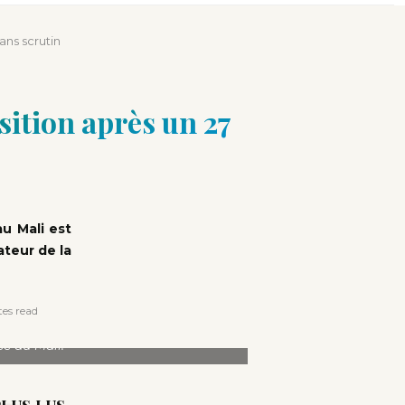
retour à l’Accor Arena de Paris
ans scrutin
sition après un 27
au Mali est
ateur de la
es read
e du Mali.