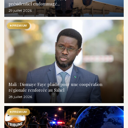
présidentiel endommagé...
29 juillet 2026
★
PREMIUM
Mali : Diomaye Faye plaide pour une coopération
régionale renforcée au Sahel
28 juillet 2026
★
PREMIUM