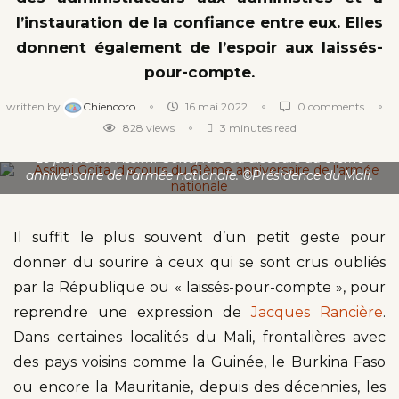
l’instauration de la confiance entre eux. Elles
donnent également de l’espoir aux laissés-
pour-compte.
written by
Chiencoro
16 mai 2022
0 comments
828
views
3 minutes read
Le président Assimi Goïta, lors du discours du 61ème
anniversaire de l'armée nationale. ©Présidence du Mali.
Il suffit le plus souvent d’un petit geste pour
donner du sourire à ceux qui se sont crus oubliés
par la République ou « laissés-pour-compte », pour
reprendre une expression de
Jacques Rancière
.
Dans certaines localités du Mali, frontalières avec
des pays voisins comme la Guinée, le Burkina Faso
ou encore la Mauritanie, depuis des décennies, les