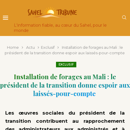
L'information fiable, au cœur du Sahel, pour le
monde
Home
Actu
Exclusif
Installation de forages au Mali : le
président de la transition donne espoir aux laissés-pour-compte
EXCLUSIF
Installation de forages au Mali : le
président de la transition donne espoir aux
laissés-pour-compte
Les œuvres sociales du président de la
transition contribuent au rapprochement
des administrateurs aux administrés et à