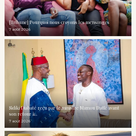
[Tribune] Pourquoi nous croyons les mensonges
7 août 2026
Sidiki Diabaté reçu par le ministre Mamou Daffé avant
son retour à...
7 août 2026