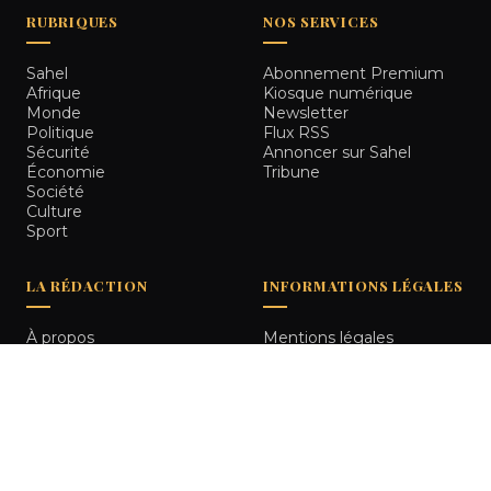
RUBRIQUES
NOS SERVICES
Sahel
Abonnement Premium
Afrique
Kiosque numérique
Monde
Newsletter
Politique
Flux RSS
Sécurité
Annoncer sur Sahel
Économie
Tribune
Société
Culture
Sport
LA RÉDACTION
INFORMATIONS LÉGALES
À propos
Mentions légales
Notre équipe
Politique de
Comment nous vérifions
confidentialité
les informations
Contact
© 2026
Sahel Tribune
. Tous droits réservés.