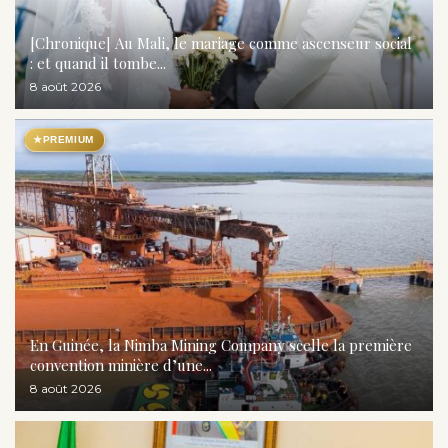
[Chronique] Au Mali, le mariage comme ascenseur social
: et quand il tombe...
8 août 2026
★
PREMIUM
En Guinée, la Nimba Mining Company scelle la première
convention minière d’une...
8 août 2026