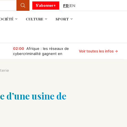
FR
|
EN
S'abonner+
OCIÉTÉ
CULTURE
SPORT
02:00
Afrique : les réseaux de
Voir toutes les infos →
cybercriminalité gagnent en
puissance, selon INTERPOL
terie
e d’une usine de