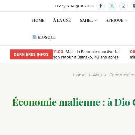
Friday, 7 August 2026
HOME
À LA UNE
SAHEL
AFRIQUE
KIOSQUE
11:00
Mali : la Biennale sportive fait
06
DERNIÈRES INFOS
son retour à Bamako, 43 ans après
mi
re
Home
Actu
Économie mal
Économie malienne : à Dio G