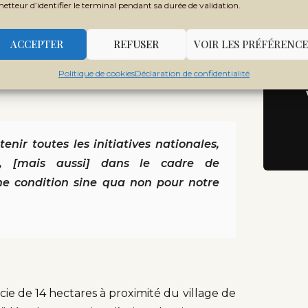
metteur d’identifier le terminal pendant sa durée de validation.
Ne
Rec
la «
vision du gouvernement qui consiste à
ACCEPTER
REFUSER
VOIR LES PRÉFÉRENCE
elles portées par la jeunesse, [mais aussi]
Politique de cookies
Déclaration de confidentialité
, qui est une condition sine qua non pour
nir toutes les initiatives nationales,
se, [mais aussi] dans le cadre de
 une condition sine qua non pour notre
cie de 14 hectares à proximité du village de