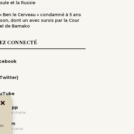
sule et la Russie
: « Ben le Cerveau » condamné à 5 ans
ison, dont un avec sursis par la Cour
el de Bamako
EZ CONNECTÉ
cebook
(Twitter)
uTube
atsApp
oindre la chaîne
legram
 Un
oindre le canal