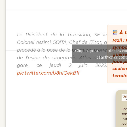
À L
Le Président de la Transition, SE le
Mali : 
Colonel Assimi GOÏTA, Chef de l’État, a
symbo
procédé à la pose de la première pierre
Cliquez pour accepter les co
guerre
et activer ce con
de l’usine de cimenterie Atlas à Dio
joue p
gare, ce jeudi 2 juin 2022.
seulem
pic.twitter.com/U8hfQekB1f
terrai
Lor
son
ins
coo