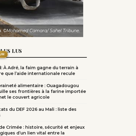
Goïta. ©Mohamed Camara/ Sahel Tribune.
PLUS LUS
UM
: À Adré, la faim gagne du terrain à
e que l’aide internationale recule
raineté alimentaire : Ouagadougou
ille ses frontières à la farine importée
met le couvert agricole
ats du DEF 2026 au Mali : liste des
s
e Crimée : histoire, sécurité et enjeux
giques d’un lien vital entre la