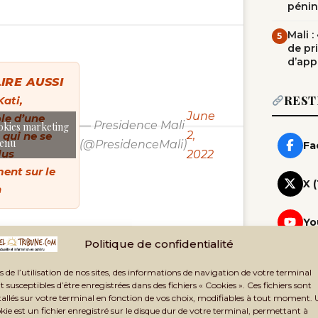
pénin
Mali 
5
de pr
d’app
IRE AUSSI
REST
Kati,
June
le d’une
— Presidence Mali
okies marketing
2,
 qui ne se
tenu
(@PresidenceMali)
Fa
lus
2022
ent sur le
X 
n
Yo
Politique de confidentialité
Wh
Rej
s de l’utilisation de nos sites, des informations de navigation de votre terminal
t susceptibles d’être enregistrées dans des fichiers « Cookies ». Ces fichiers sont
Te
tallés sur votre terminal en fonction de vos choix, modifiables à tout moment.
Rej
kie est un fichier enregistré sur le disque dur de votre terminal, permettant à