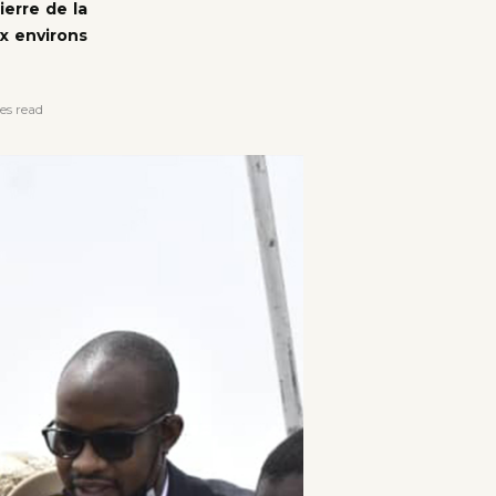
ierre de la
ux environs
es read