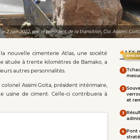
, le 2 juin 2022, par le président de la transition, Col. Assimi 
LES 
la nouvelle cimenterie Atlas, une société
★
PREMI
e située à trente kilomètres de Bamako, a
Tchad
eurs autres personnalités.
1
mesur
colonel Assimi Goïta, président intérimaire,
Souve
2
e usine de ciment. Celle-ci contribuera à
verrou
et re
Résult
3
admi
Pont d
4
straté