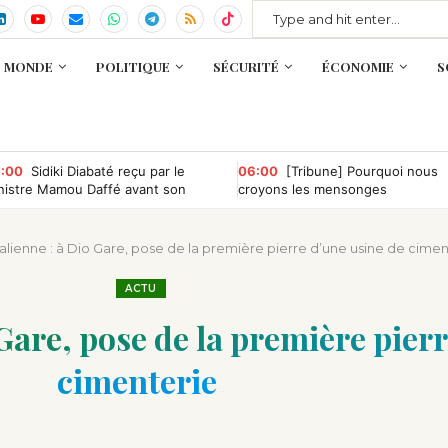
MONDE
POLITIQUE
SÉCURITÉ
ÉCONOMIE
S
:00
Sidiki Diabaté reçu par le
06:00
[Tribune] Pourquoi nous
nistre Mamou Daffé avant son
croyons les mensonges
tour à l’Accor Arena de Paris
ienne : à Dio Gare, pose de la première pierre d’une usine de cimen
ACTU
are, pose de la première pierr
cimenterie