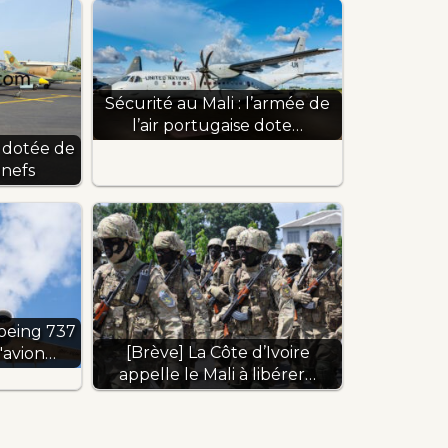
Sécurité au Mali : l’armée de
l’air portugaise dote…
ir dotée de
nefs
oeing 737
[Brève] La Côte d’Ivoire
'avion…
appelle le Mali à libérer…