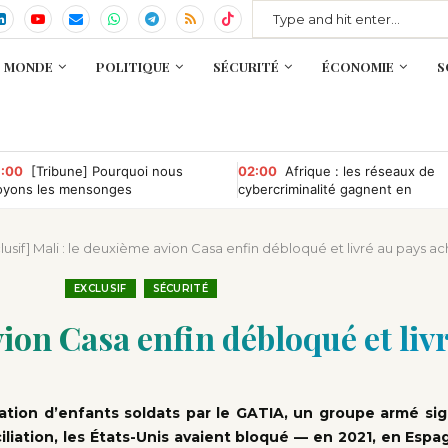
MONDE
POLITIQUE
SÉCURITÉ
ÉCONOMIE
S
:00
[Tribune] Pourquoi nous
02:00
Afrique : les réseaux de
oyons les mensonges
cybercriminalité gagnent en
puissance, selon INTERPOL
lusif] Mali : le deuxième avion Casa enfin débloqué et livré au pays a
EXCLUSIF
SÉCURITÉ
vion Casa enfin débloqué et liv
sation d’enfants soldats par le GATIA, un groupe armé sig
ciliation, les États-Unis avaient bloqué — en 2021, en Espag