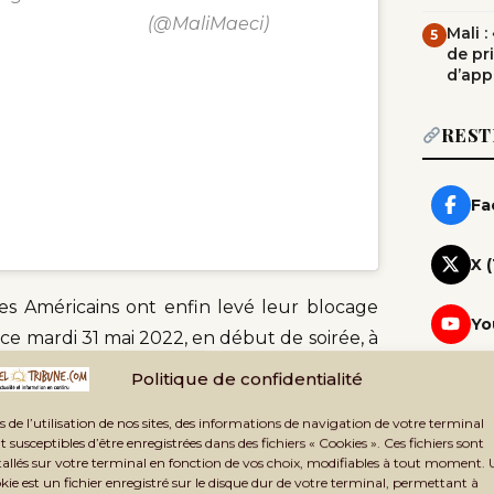
(@MaliMaeci)
Mali 
5
de pr
d’app
REST
Fa
X 
 les Américains ont enfin levé leur blocage
Yo
i, ce mardi 31 mai 2022, en début de soirée, à
 appareil est le second avion de transport
Wh
Politique de confidentialité
Rej
s de l’utilisation de nos sites, des informations de navigation de votre terminal
Te
t susceptibles d’être enregistrées dans des fichiers « Cookies ». Ces fichiers sont
e 7 tonnes de fret, cet avion militaire de
Rej
tallés sur votre terminal en fonction de vos choix, modifiables à tout moment.
ités de déploiement de l’armée malienne,
kie est un fichier enregistré sur le disque dur de votre terminal, permettant à