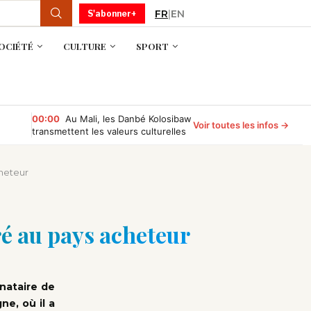
FR
|
EN
S'abonner+
OCIÉTÉ
CULTURE
SPORT
00:00
Au Mali, les Danbé Kolosibaw
Voir toutes les infos →
transmettent les valeurs culturelles
aux jeunes du tournoi « Camp
Compétition »
cheteur
ré au pays acheteur
nataire de
ne, où il a