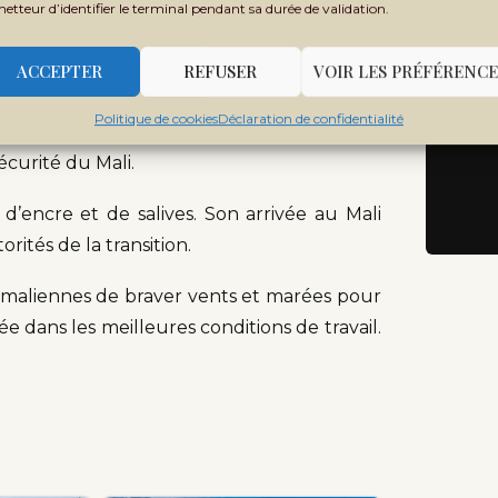
Ne
metteur d’identifier le terminal pendant sa durée de validation.
Rec
de près de 50 000 personnes entre 2016 et
ACCEPTER
REFUSER
VOIR LES PRÉFÉRENCE
ns les zones d’accès difficile. Ce déblocage
Politique de cookies
Déclaration de confidentialité
, contribuera donc à l’amélioration de la
écurité du Mali.
d’encre et de salives. Son arrivée au Mali
rités de la transition.
 maliennes de braver vents et marées pour
ée dans les meilleures conditions de travail.