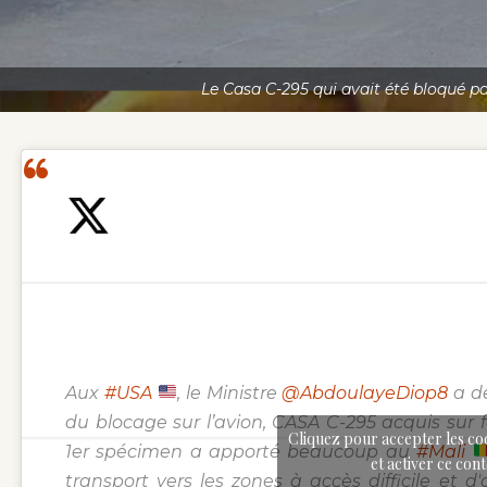
Le Casa C-295 qui avait été bloqué pa
Aux
#USA
, le Ministre
@AbdoulayeDiop8
a d
du blocage sur l’avion, CASA C-295 acquis sur 
Cliquez pour accepter les co
1er spécimen a apporté beaucoup au
#Mali
et activer ce con
transport vers les zones à accès difficile et d