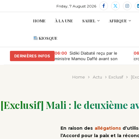
Friday, 7 August 2026
HOME
À LA UNE
SAHEL
AFRIQUE
KIOSQUE
06:00
Sidiki Diabaté reçu par le
06
DERNIÈRES INFOS
ministre Mamou Daffé avant son
cr
retour à l’Accor Arena de Paris
Home
Actu
Exclusif
[Exc
[Exclusif] Mali : le deuxième a
En raison des
allégations
d’utili
l’Accord pour la paix et la récon