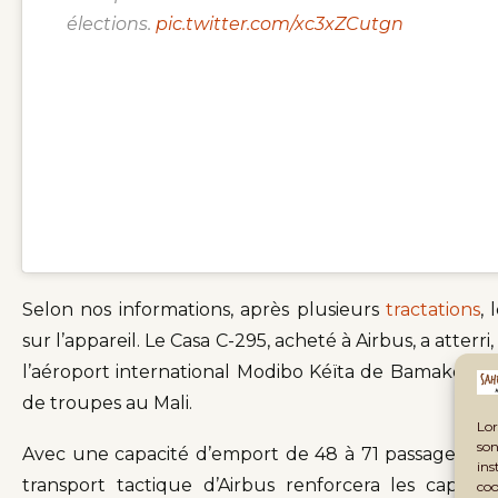
élections.
pic.twitter.com/xc3xZCutgn
Selon nos informations, après plusieurs
tractations
,
sur l’appareil. Le Casa C-295, acheté à Airbus, a atterr
l’aéroport international Modibo Kéïta de Bamako. Cet
de troupes au Mali.
Lor
son
Avec une capacité d’emport de 48 à 71 passagers et d
ins
transport tactique d’Airbus renforcera les capac
coo