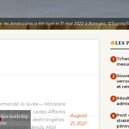
r les Américains a été livré le 31 mai 2022 à Bamako. ©Togola/S
LES 
Tchad
1
mesur
Souve
2
verrou
et re
Résult
3
admi
emandé la levée
— Ministère
fonds propres. Le
des Affaires
Pont d
August
okies marketing
4
, en matière de
étrangères
straté
tenu
21, 2021
pénin
'organisation des
du Mali