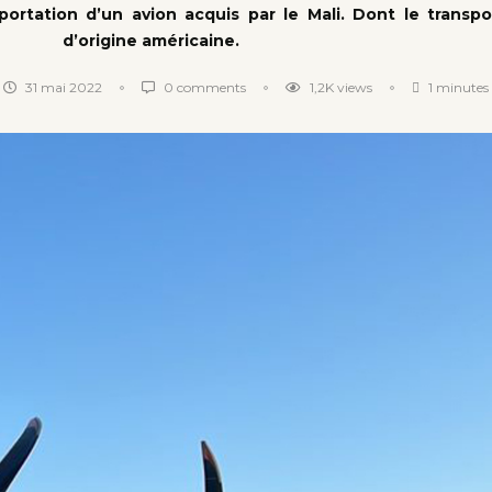
portation d’un avion acquis par le Mali. Dont le transp
d’origine américaine.
31 mai 2022
0 comments
1,2K
views
1 minutes 