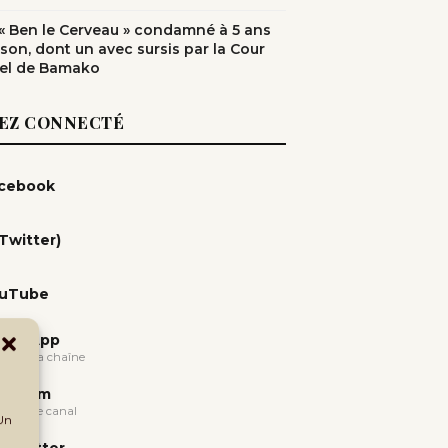
: « Ben le Cerveau » condamné à 5 ans
ison, dont un avec sursis par la Cour
el de Bamako
EZ CONNECTÉ
cebook
(Twitter)
uTube
atsApp
oindre la chaîne
legram
oindre le canal
 Un