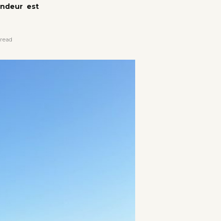
ondeur est
read