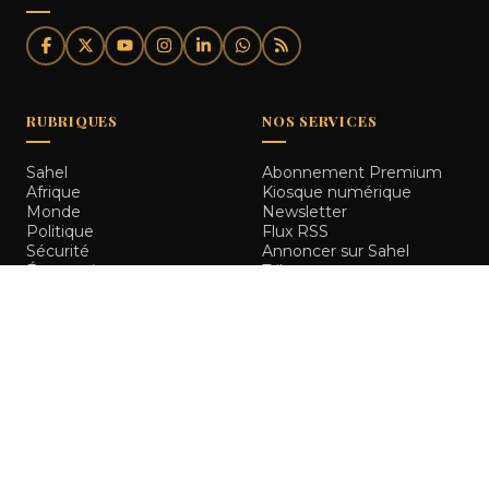
RUBRIQUES
NOS SERVICES
Sahel
Abonnement Premium
Afrique
Kiosque numérique
Monde
Newsletter
Politique
Flux RSS
Sécurité
Annoncer sur Sahel
Économie
Tribune
Société
Culture
Sport
LA RÉDACTION
INFORMATIONS LÉGALES
À propos
Mentions légales
Notre équipe
Politique de
Comment nous vérifions
confidentialité