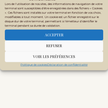
Lors de l’utilisation de nos sites, des informations de navigation de votre
terminal sont susceptibles d’être enregistrées dans des fichiers « Cookies
». Ces fichiers sont installés sur votre terminal en fonction de vos choix,
Tags:
ALIOUNE TINE
DROITS DES FEMMES
ÉDUCATION
modifiables à tout moment. Un cookie est un fichier enregistré sur le
MALI
SÉCURITÉ
SITUATION SÉCURITAIRE
TRANSITION
disque dur de votre terminal, permettant à l’émetteur d’identifier le
terminal pendant sa durée de validation.
ACCEPTER
REFUSER
VOIR LES PRÉFÉRENCES
Politique de cookies
Déclaration de confidentialité