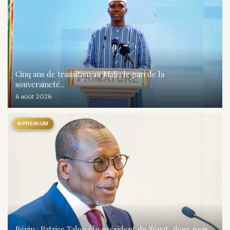
Cinq ans de transition au Mali : le pari de la
souveraineté...
6 août 2026
★
PREMIUM
Bénin : Patrice Talon élu président du Sénat, deux mois