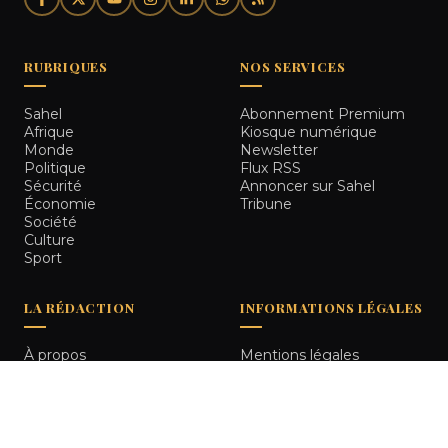
RUBRIQUES
NOS SERVICES
Sahel
Abonnement Premium
Afrique
Kiosque numérique
Monde
Newsletter
Politique
Flux RSS
Sécurité
Annoncer sur Sahel
Économie
Tribune
Société
Culture
Sport
LA RÉDACTION
INFORMATIONS LÉGALES
À propos
Mentions légales
Notre équipe
Politique de
Comment nous vérifions
confidentialité
les informations
Contact