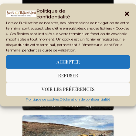
Politique de
confidentialité
Lors de l’utilisation de nos sites, des informations de navigation de votre
terminal sont susceptibles d’être enregistrées dans des fichiers « Cookies
». Ces fichiers sont installés sur votre terminal en fonction de vos choix,
modifiables à tout moment. Un cookie est un fichier enregistré sur le
disque dur de votre terminal, permettant à l’émetteur d’identifier le
Or, revenus et défis : le Mali fait le
terminal pendant sa durée de validation.
point sur la…
ACCEPTER
REFUSER
VOIR LES PRÉFÉRENCES
ITIE 2024 : le miroir minier du Mali,
Politique de cookies
Déclaration de confidentialité
du Burkina et du Niger