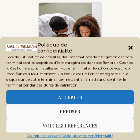
Politique de
confidentialité
En Afrique de l’Ouest, la
Lors de l’utilisation de nos sites, des informations de navigation de votre
violence au travail sort…
terminal sont susceptibles d’être enregistrées dans des fichiers « Cookies
». Ces fichiers sont installés sur votre terminal en fonction de vos choix,
modifiables à tout moment. Un cookie est un fichier enregistré sur le
disque dur de votre terminal, permettant à l’émetteur d’identifier le
terminal pendant sa durée de validation.
ACCEPTER
Pandémie de coronavirus : voilà les
cinq facteurs…
REFUSER
VOIR LES PRÉFÉRENCES
Politique de cookies
Déclaration de confidentialité