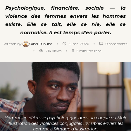
Psychologique, financière, sociale — la
violence des femmes envers les hommes
existe. Elle se tait, elle se nie, elle se
normalise. Il est temps d’en parler.
written by
Sahel Tribune
19 mai 2026
0 comments
214
views
6 minutes read
Homme en détresse psychologique dans un couple au Mali,
illustration des violences conjugales invisibles envers les
hommes. ©Image d'illustration.