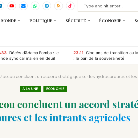
MONDE
POLITIQUE
SÉCURITÉ
ÉCONOMIE
S
:33
Décès d’Adama Fomba : le
23:11
Cinq ans de transition au M
nde syndical malien en deuil
: le pari de la souveraineté
commence à porter ses fruits
oscou concluent un accord stratégique sur les hydrocarbures et les i
A LA UNE
ÉCONOMIE
ou concluent un accord straté
res et les intrants agricoles