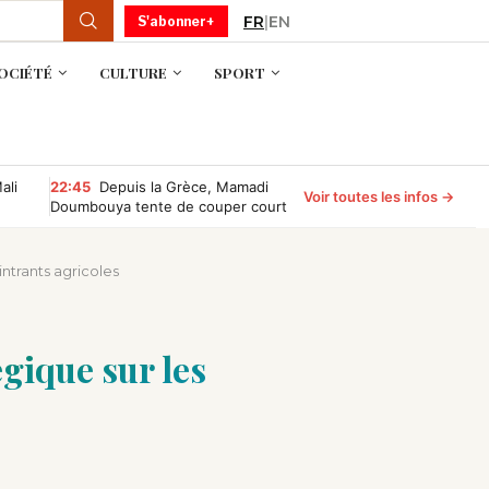
FR
|
EN
S'abonner+
OCIÉTÉ
CULTURE
SPORT
ali
22:45
Depuis la Grèce, Mamadi
Voir toutes les infos →
Doumbouya tente de couper court
aux rumeurs sur son absence
ntrants agricoles
gique sur les