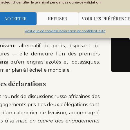
metteur d’identifier le terminal pendant sa durée de validation.
Ne
Rec
ACCEPTER
REFUSER
VOIR LES PRÉFÉRENCE
 de la transition en quête de solution
Politique de cookies
Déclaration de confidentialité
isseur alternatif de poids, disposant de
bures — elle demeure l’un des premiers
si qu’en engrais azotés et potassiques,
ier plan à l’échelle mondiale.
es déclarations
 rounds de discussions russo-africaines des
ngagements pris. Les deux délégations sont
 d’un calendrier de livraison, accompagné
aires à la mise en œuvre des engagements