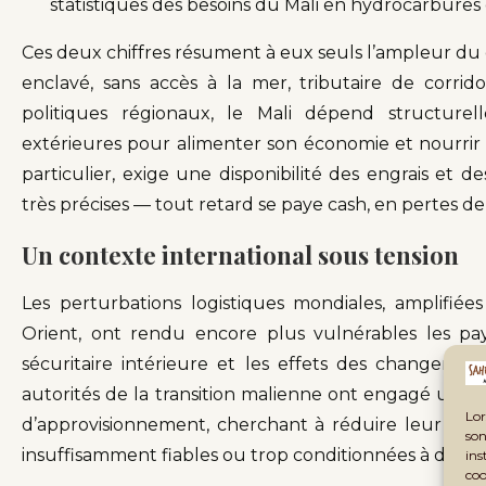
statistiques des besoins du Mali en hydrocarbures 
Ces deux chiffres résument à eux seuls l’ampleur du dé
enclavé, sans accès à la mer, tributaire de corrid
politiques régionaux, le Mali dépend structure
extérieures pour alimenter son économie et nourrir 
particulier, exige une disponibilité des engrais et 
très précises — tout retard se paye cash, en pertes 
Un contexte international sous tension
Les perturbations logistiques mondiales, amplifiée
Orient, ont rendu encore plus vulnérables les pays s
sécuritaire intérieure et les effets des changement
autorités de la transition malienne ont engagé une st
Lor
d’approvisionnement, cherchant à réduire leur dépend
son
insuffisamment fiables ou trop conditionnées à des ex
ins
coo