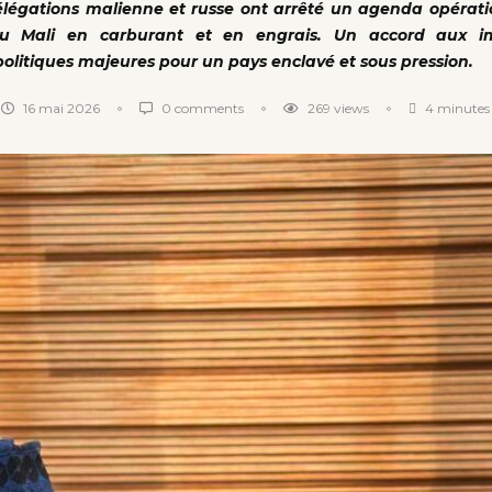
égations malienne et russe ont arrêté un agenda opérati
 du Mali en carburant et en engrais. Un accord aux im
litiques majeures pour un pays enclavé et sous pression.
16 mai 2026
0 comments
269
views
4 minutes