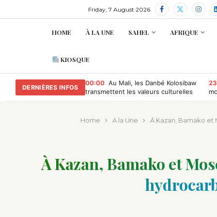
Friday, 7 August 2026
HOME
À LA UNE
SAHEL
AFRIQUE
KIOSQUE
00:00
Au Mali, les Danbé Kolosibaw
23
DERNIÈRES INFOS
transmettent les valeurs culturelles
mo
aux jeunes du tournoi « Camp
Compétition »
Home
A la Une
À Kazan, Bamako et M
À Kazan, Bamako et Mosc
hydrocarbu