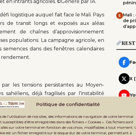
et en intrants agricoles. ©Généré par IA.
pénin
fi logistique auquel fait face le Mali. Pays
Mali 
5
de pr
ors de transit longs et exposés aux aléas
d’app
llement de chaînes d’approvisionnement
ses populations. La campagne agricole, en
REST
des semences dans des fenêtres calendaires
de rendement.
Fa
X 
s par les tensions persistantes au Moyen-
ahéliens, déjà fragilisés par l’instabilité
Yo
s climatiques. Face à cette équation, les
Politique de confidentialité
Wh
ratégie de diversification de leurs sources
Rej
s de l’utilisation de nos sites, des informations de navigation de votre terminal
ance vis-à-vis de filières traditionnelles
t susceptibles d’être enregistrées dans des fichiers « Cookies ». Ces fichiers sont
Te
igences politiques.
tallés sur votre terminal en fonction de vos choix, modifiables à tout moment.
Rej
kie est un fichier enregistré sur le disque dur de votre terminal, permettant à