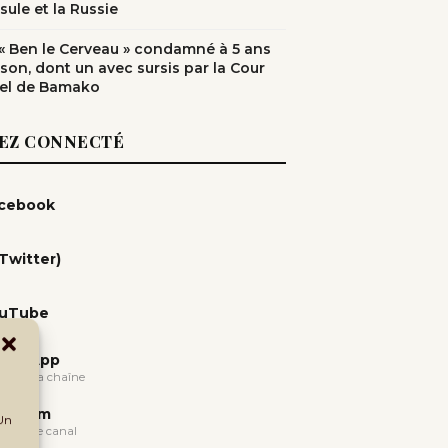
sule et la Russie
: « Ben le Cerveau » condamné à 5 ans
ison, dont un avec sursis par la Cour
el de Bamako
EZ CONNECTÉ
cebook
(Twitter)
uTube
atsApp
oindre la chaîne
legram
 Un
oindre le canal