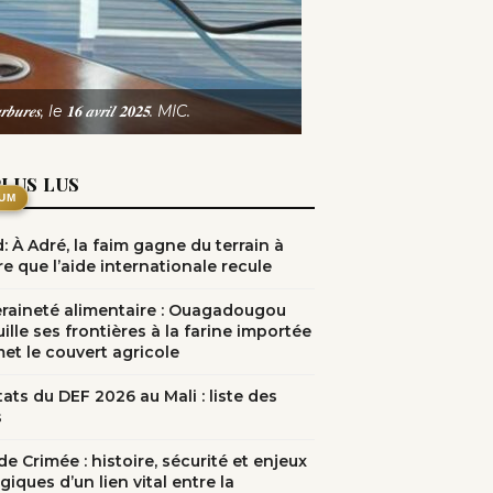
, le 𝟏𝟔 𝒂𝒗𝒓𝒊𝒍 𝟐𝟎𝟐𝟓. MIC.
PLUS LUS
UM
: À Adré, la faim gagne du terrain à
e que l’aide internationale recule
raineté alimentaire : Ouagadougou
ille ses frontières à la farine importée
met le couvert agricole
ats du DEF 2026 au Mali : liste des
s
e Crimée : histoire, sécurité et enjeux
giques d’un lien vital entre la