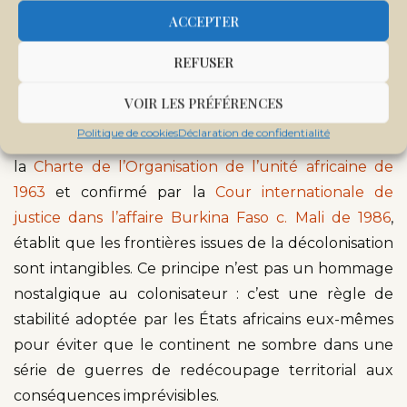
possidetis
: le cadre juridique qui
ACCEPTER
tranche
REFUSER
Sur le plan du droit international, la question est
VOIR LES PRÉFÉRENCES
également résolue — et depuis longtemps. Le
Politique de cookies
Déclaration de confidentialité
principe de
l’uti possidetis juris
, consacré par
la
Charte de l’Organisation de l’unité africaine de
1963
et confirmé par la
Cour internationale de
justice dans l’affaire Burkina Faso c. Mali de 1986
,
établit que les frontières issues de la décolonisation
sont intangibles. Ce principe n’est pas un hommage
nostalgique au colonisateur : c’est une règle de
stabilité adoptée par les États africains eux-mêmes
pour éviter que le continent ne sombre dans une
série de guerres de redécoupage territorial aux
conséquences imprévisibles.