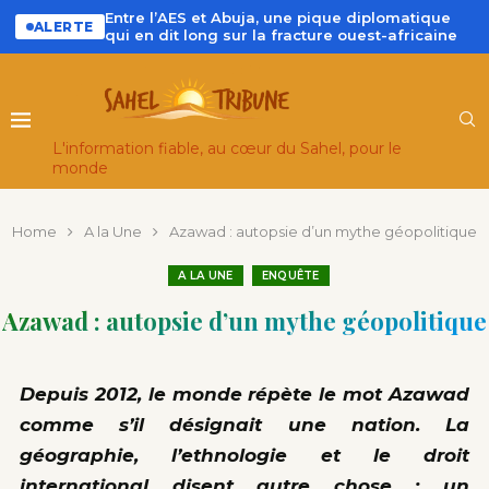
Entre l’AES et Abuja, une pique diplomatique
ALERTE
qui en dit long sur la fracture ouest-africaine
L'information fiable, au cœur du Sahel, pour le
monde
Home
A la Une
Azawad : autopsie d’un mythe géopolitique
A LA UNE
ENQUÊTE
Azawad : autopsie d’un mythe géopolitique
Depuis 2012, le monde répète le mot Azawad
comme s’il désignait une nation. La
géographie, l’ethnologie et le droit
international disent autre chose : un