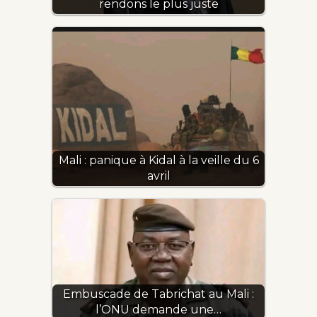
rendons le plus juste
Mali : panique à Kidal à la veille du 6
avril
Embuscade de Tabrichat au Mali :
l’ONU demande une…