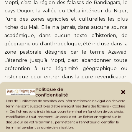
Mopti, c’est la région des falaises de Bandiagara, le
pays Dogon, la vallée du Delta intérieur du Niger,
l’une des zones agricoles et culturelles les plus
riches du Mali. Elle n’a jamais, dans aucune source
académique, dans aucun texte d’historien, de
géographe ou d’anthropologue, été incluse dans la
zone pastorale désignée par le terme Azawad.
L’étendre jusqu’à Mopti, c’est abandonner toute
prétention à une légitimité géographique ou
historique pour entrer dans la pure revendication
expansionniste. Quand le
« territoire de pâturage
Politique de
»
de Théodore Monod devient un État s’étendant
confidentialité
Lors de l’utilisation de nos sites, des informations de navigation de votre
jusqu’au centre du Mali, nous ne sommes plus dans
terminal sont susceptibles d’être enregistrées dans des fichiers « Cookies
la géographie. Nous sommes dans la géopolitique
». Ces fichiers sont installés sur votre terminal en fonction de vos choix,
modifiables à tout moment. Un cookie est un fichier enregistré sur le
de la fragmentation.
disque dur de votre terminal, permettant à l’émetteur d’identifier le
terminal pendant sa durée de validation.
Le droit international et la règle de
l’uti