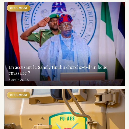
★
PREMIUM
En accusant le Sahel, Tinubu cherche-t-il un bouc
émissaire ?
5 août 2026
★
PREMIUM