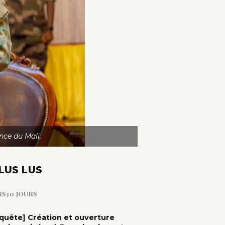
nce du Mali.
LUS LUS
RS
30 JOURS
quête] Création et ouverture