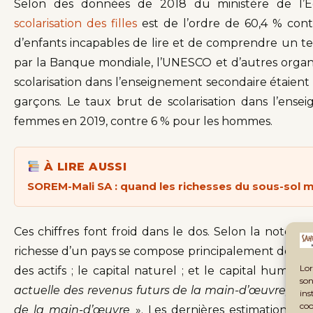
Selon des données de 2018 du ministère de l’É
scolarisation des filles
est de l’ordre de 60,4 % cont
d’enfants incapables de lire et de comprendre un te
par la Banque mondiale, l’UNESCO et d’autres organi
scolarisation dans l’enseignement secondaire étaient 
garçons. Le taux brut de scolarisation dans l’ens
femmes en 2019, contre 6 % pour les hommes.
À LIRE AUSSI
SOREM-Mali SA : quand les richesses du sous-sol m
Ces chiffres font froid dans le dos. Selon la note s
richesse d’un pays se compose principalement de
tro
Lor
des actifs ; le capital naturel ; et le capital huma
son
actuelle des revenus futurs de la main-d’œuvre, qu
ins
coo
de la main-d’œuvre
». Les dernières estimations 