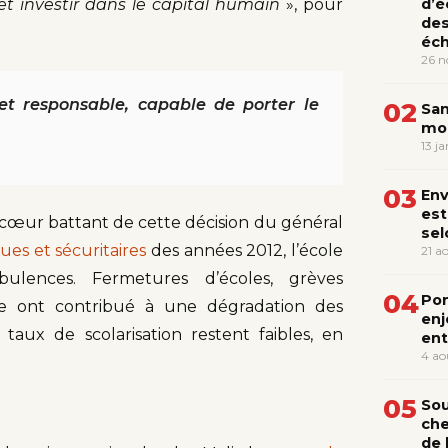
t investir dans le capital humain
», pour
d’é
des
éch
26 
et responsable, capable de porter le
02
San
mou
13 j
03
Env
est
cœur battant de cette décision du général
sel
ques et sécuritaires
des années 2012, l’école
21 a
ulences. Fermetures d’écoles, grèves
04
Pon
re ont contribué à une dégradation des
enj
taux de scolarisation restent faibles, en
ent
4 ao
05
Sou
che
de 