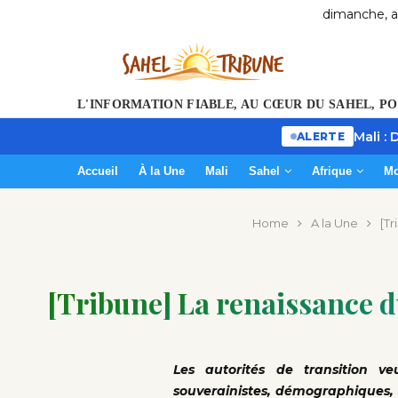
dimanche, a
L'INFORMATION FIABLE, AU CŒUR DU SAHEL, P
Mali :
ALERTE
Accueil
À la Une
Mali
Sahel
Afrique
M
Home
A la Une
[Tr
[Tribune] La renaissance du
Les autorités de transition v
souverainistes, démographiques,