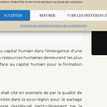
Ne
metteur d’identifier le terminal pendant sa durée de validation.
Rec
e la richesse nationale
».
ACCEPTER
REFUSER
VOIR LES PRÉFÉRENCE
 main-d’œuvre, qui dépend à son tour du
Politique de cookies
Déclaration de confidentialité
du capital humain dans l’émergence d’une
es ressources humaines demeurent les plus
 face au capital humain pour la formation
 était cité en exemple de par la qualité de
icités dans la sous-région pour le partage
nne s’expliquait particulièrement par la