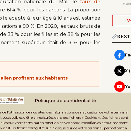
ducation nationale du Mali, le
taux de
6 ao
re 61,4 % pour les garçons. La proportion
xte adapté à leur âge à 10 ans est estimée
V
sations à 90 %. En 2020, les taux bruts de
de 33 % pour les filles et de 38 % pour les
REST
eignement supérieur était de 3 % pour les
Fa
X 
alien profitent aux habitants
Yo
ynthétique de l’UNESCO en janvier 2024, la
Wh
Politique de confidentialité
is types de capital
: les investissements dans
Rej
s de l’utilisation de nos sites, des informations de navigation de votre terminal
in. Ce dernier est mesuré comme «
la valeur
Te
t susceptibles d’être enregistrées dans des fichiers « Cookies ». Ces fichiers sont
i dépend à son tour du niveau d’éducation
Rej
tallés sur votre terminal en fonction de vos choix, modifiables à tout moment.
kie est un fichier enregistré sur le disque dur de votre terminal, permettant à
de la Banque mondiale «
suggèrent que la