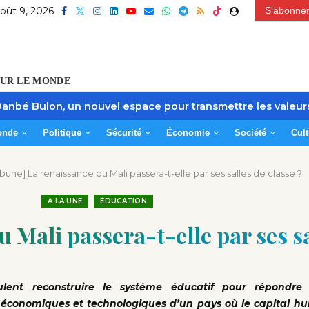
oût 9, 2026
S'abonner
OUR LE MONDE
 Danbé Bulon, un nouvel espace pour transmettre les valeur
onde
Politique
Sécurité
Économie
Société
Cult
ibune] La renaissance du Mali passera-t-elle par ses salles de classe ?
A LA UNE
ÉDUCATION
 Mali passera-t-elle par ses sa
eulent reconstruire le système éducatif pour répondre
 économiques et technologiques d’un pays où le capital hu