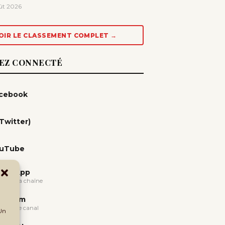
ût 2026
OIR LE CLASSEMENT COMPLET →
EZ CONNECTÉ
cebook
(Twitter)
uTube
atsApp
oindre la chaîne
legram
oindre le canal
 Un