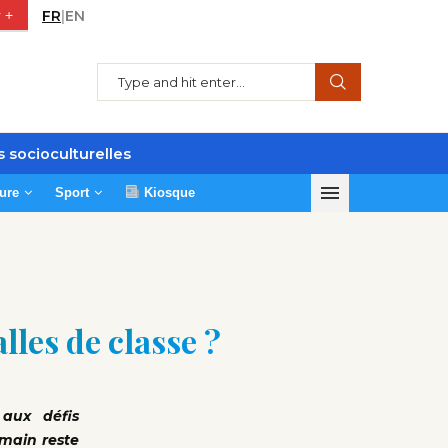
 +
FR
|
EN
s socioculturelles
ure
Sport
Kiosque
lles de classe ?
 aux défis
main reste