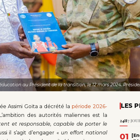
ducation au Président de la transition, le 12 mars 2024. Préside
LES P
mée Assimi Goïta a décrété la
période 2026-
L’ambition des autorités maliennes est la
24H
7 JOU
ent et responsable, capable de porter le
ssi il s’agit d’engager «
un effort national
01
[En