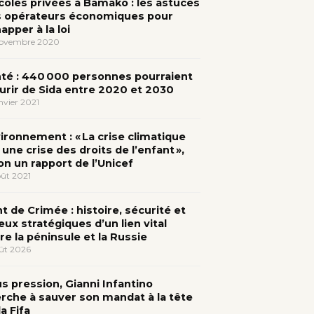
coles privées à Bamako : les astuces
 opérateurs économiques pour
apper à la loi
novembre 2020
té : 440 000 personnes pourraient
rir de Sida entre 2020 et 2030
anvier 2021
ironnement : « La crise climatique
 une crise des droits de l’enfant »,
on un rapport de l’Unicef
oût 2021
t de Crimée : histoire, sécurité et
eux stratégiques d’un lien vital
re la péninsule et la Russie
ût 2026
s pression, Gianni Infantino
rche à sauver son mandat à la tête
la Fifa