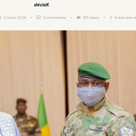
décisif.
2 mars 2026
0 comments
517
views
6 minutes r