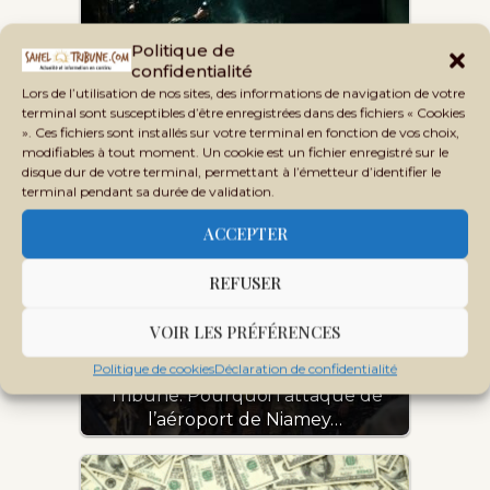
Politique de
confidentialité
Lors de l’utilisation de nos sites, des informations de navigation de votre
terminal sont susceptibles d’être enregistrées dans des fichiers « Cookies
». Ces fichiers sont installés sur votre terminal en fonction de vos choix,
modifiables à tout moment. Un cookie est un fichier enregistré sur le
Une guerre sans fin : le terrorisme
disque dur de votre terminal, permettant à l’émetteur d’identifier le
dans l’ordre…
terminal pendant sa durée de validation.
ACCEPTER
REFUSER
VOIR LES PRÉFÉRENCES
Politique de cookies
Déclaration de confidentialité
Tribune. Pourquoi l’attaque de
l’aéroport de Niamey…