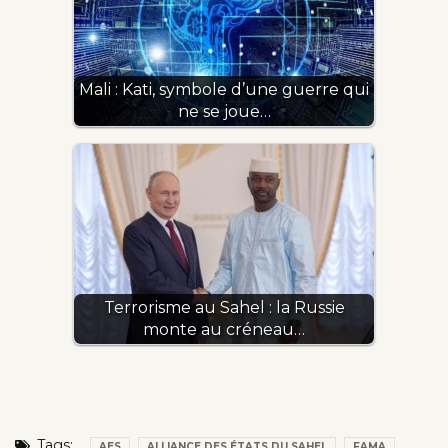
Mali : Kati, symbole d’une guerre qui
ne se joue…
Terrorisme au Sahel : la Russie
monte au créneau…
Tags:
AES
ALLIANCE DES ÉTATS DU SAHEL
FAMA