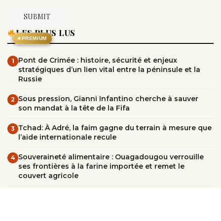
LES PLUS LUS
★
PREMIUM
Pont de Crimée : histoire, sécurité et enjeux
1
stratégiques d’un lien vital entre la péninsule et la
Russie
Sous pression, Gianni Infantino cherche à sauver
2
son mandat à la tête de la Fifa
Tchad: À Adré, la faim gagne du terrain à mesure que
3
l’aide internationale recule
Souveraineté alimentaire : Ouagadougou verrouille
4
ses frontières à la farine importée et remet le
couvert agricole
Résultats du DEF 2026 au Mali : liste des admis
5