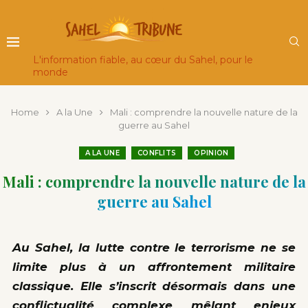
L'information fiable, au cœur du Sahel, pour le
monde
Home
A la Une
Mali : comprendre la nouvelle nature de la
guerre au Sahel
A LA UNE
CONFLITS
OPINION
Mali : comprendre la nouvelle nature de la
guerre au Sahel
Au Sahel, la lutte contre le terrorisme ne se
limite plus à un affrontement militaire
classique. Elle s’inscrit désormais dans une
conflictualité complexe mêlant enjeux