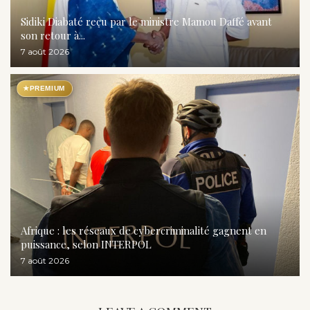
Sidiki Diabaté reçu par le ministre Mamou Daffé avant
son retour à...
7 août 2026
★
PREMIUM
Afrique : les réseaux de cybercriminalité gagnent en
puissance, selon INTERPOL
7 août 2026