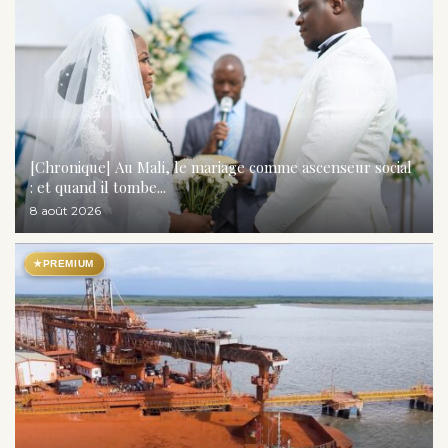
[Chronique] Au Mali, le mariage comme ascenseur social
: et quand il tombe...
8 août 2026
★
PREMIUM