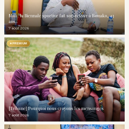
Mali : la Biennale sportive fait son retour à Bamako, 43
ans...
7 août 2026
★
PREMIUM
[Tribune] Pourquoi nous croyons les mensonges
7 août 2026