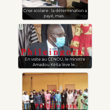
Crise scolaire : la détermination a
payé, mais…
En visite au CENOU, le ministre
Amadou Kéïta lève le…