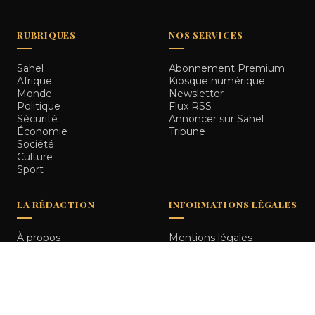
RUBRIQUES
NOS SERVICES
Sahel
Abonnement Premium
Afrique
Kiosque numérique
Monde
Newsletter
Politique
Flux RSS
Sécurité
Annoncer sur Sahel
Économie
Tribune
Société
Culture
Sport
LA RÉDACTION
INFORMATIONS LÉGALES
À propos
Mentions légales
Notre équipe
Politique de
Comment nous vérifions
confidentialité
les informations
Contact