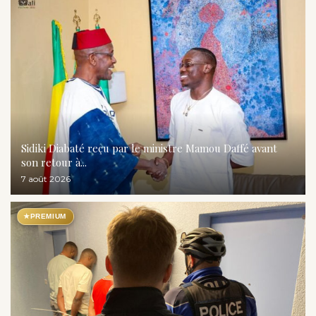
Sidiki Diabaté reçu par le ministre Mamou Daffé avant
son retour à...
7 août 2026
★
PREMIUM