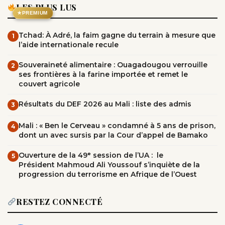
LES PLUS LUS
★
PREMIUM
Tchad: À Adré, la faim gagne du terrain à mesure que
1
l’aide internationale recule
Souveraineté alimentaire : Ouagadougou verrouille
2
ses frontières à la farine importée et remet le
couvert agricole
Résultats du DEF 2026 au Mali : liste des admis
3
Mali : « Ben le Cerveau » condamné à 5 ans de prison,
4
dont un avec sursis par la Cour d’appel de Bamako
Ouverture de la 49ᵉ session de l’UA : le
5
Président Mahmoud Ali Youssouf s’inquiète de la
progression du terrorisme en Afrique de l’Ouest
RESTEZ CONNECTÉ