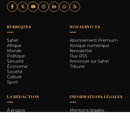
RUBRIQUES
NOS SERVICES
Sahel
Abonnement Premium
Afrique
Kiosque numérique
Monde
Newsletter
Politique
Flux RSS
Sécurité
Annoncer sur Sahel
Économie
Tribune
Société
Culture
Sport
LA RÉDACTION
INFORMATIONS LÉGALES
À propos
Mentions légales
Notre équipe
Politique de
Comment nous vérifions
confidentialité
les informations
Contact