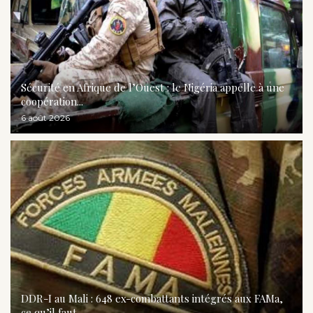
Sécurité en Afrique de l’Ouest : le Nigéria appelle à une
coopération...
6 août 2026
DDR-I au Mali : 648 ex-combattants intégrés aux FAMa,
ce qu’il faut...