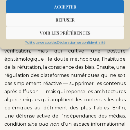
parce que le brouillage de la vérité est une
ACCEPTER
technique de pouvoir.
REFUSER
Répondre à ce défi exige plusieurs engagements
VOIR LES PRÉFÉRENCES
simultanés. D’abord, une éducation à l’information
qui ne se contente pas d’enseigner des outils de
Politique de cookies
Déclaration de confidentialité
vérification, mais qui cultive une posture
épistémologique : le doute méthodique, l’habitude
de la réfutation, la conscience des biais. Ensuite, une
régulation des plateformes numériques qui ne soit
pas simplement réactive — supprimer les contenus
après diffusion — mais qui repense les architectures
algorithmiques qui amplifient les contenus les plus
polémiques au détriment des plus fiables. Enfin,
une défense active de l’indépendance des médias,
condition
sine qua non
d’un espace informationnel