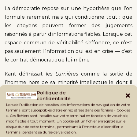
La démocratie repose sur une hypothèse que l’on
formule rarement mais qui conditionne tout : que
les citoyens peuvent former des jugements
raisonnés à partir d’informations fiables. Lorsque cet
espace commun de vérifiabilité s’effondre, ce n’est
pas seulement l’information qui est en crise — c’est
le contrat démocratique lui-même.
Kant définissait
les Lumières
comme la sortie de
l’homme hors de sa minorité intellectuelle dont il
est lui-même responsable. L’ère numérique a
Politique de
confidentialité
produit une minorité d’un nouveau genre : non pas
Lors de l’utilisation de nos sites, des informations de navigation de votre
l’ignorance faute de moyens, mais la désinformation
terminal sont susceptibles d’être enregistrées dans des fichiers « Cookies
». Ces fichiers sont installés sur votre terminal en fonction de vos choix,
malgré l’abondance. Une minorité entretenue,
modifiables à tout moment. Un cookie est un fichier enregistré sur le
parfois, par des acteurs qui ont tout intérêt à ce que
disque dur de votre terminal, permettant à l’émetteur d’identifier le
terminal pendant sa durée de validation.
les citoyens ne distinguent plus le vrai du faux —