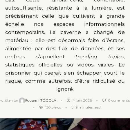
autosuffisante, résistante à la lumière, est
précisément celle que cultivent à grande
échelle nos espaces informationnels
contemporains. La caverne a changé de
matériau : elle est désormais faite d’écrans,
alimentée par des flux de données, et ses
ombres s’appellent
trending topics
,
statistiques officielles ou vidéos virales. Le
prisonnier qui oserait s’en échapper court le
risque, comme autrefois, d’être ridiculisé ou
ignoré.
written by
Fousseni TOGOLA
4 juin 2026
0 comments
150
views
9 minutes read