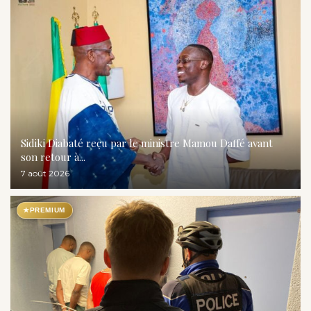
Sidiki Diabaté reçu par le ministre Mamou Daffé avant
son retour à...
7 août 2026
★
PREMIUM