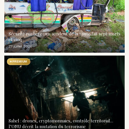
Sécurité routière : un accident de la route fait sept morts
et cinq...
27 juillet 2026
★
PREMIUM
Sahel : drones, cryptomonnaies, contrôle territorial…
l’ONU décrit la mutation du terrorisme