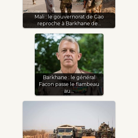
Mali : le gouvernorat de Gao
reproche à Barkhane de…
Barkhane : le général
Facon passe le flambeau
au…