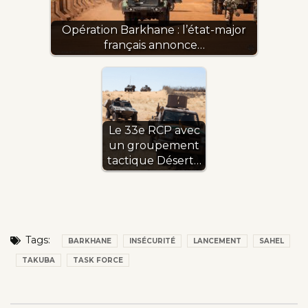
Opération Barkhane : l’état-major
français annonce…
Le 33e RCP avec
un groupement
tactique Désert…
Tags:
BARKHANE
INSÉCURITÉ
LANCEMENT
SAHEL
TAKUBA
TASK FORCE