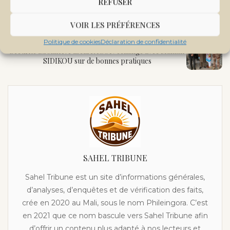
REFUSER
previous post
De l’exercice de la démocratie et de la tolérance
VOIR LES PRÉFÉRENCES
next post
Politique de cookies
Déclaration de confidentialité
Sécurité au sahel : Pascal FACON échange avec Maman
SIDIKOU sur de bonnes pratiques
SAHEL TRIBUNE
Sahel Tribune est un site d’informations générales,
d’analyses, d’enquêtes et de vérification des faits,
crée en 2020 au Mali, sous le nom Phileingora. C’est
en 2021 que ce nom bascule vers Sahel Tribune afin
d’offrir un contenu plus adapté à nos lecteurs et