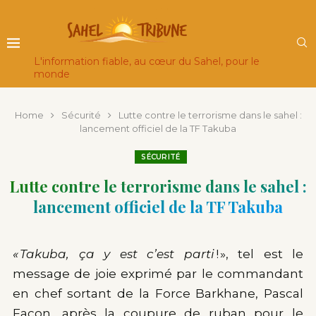
L'information fiable, au cœur du Sahel, pour le
monde
Home
Sécurité
Lutte contre le terrorisme dans le sahel :
lancement officiel de la TF Takuba
SÉCURITÉ
Lutte contre le terrorisme dans le sahel :
lancement officiel de la TF Takuba
« Takuba, ça y est c’est parti
! », tel est le
message de joie exprimé par le commandant
en chef sortant de la Force Barkhane, Pascal
Facon, après la coupure de ruban pour le