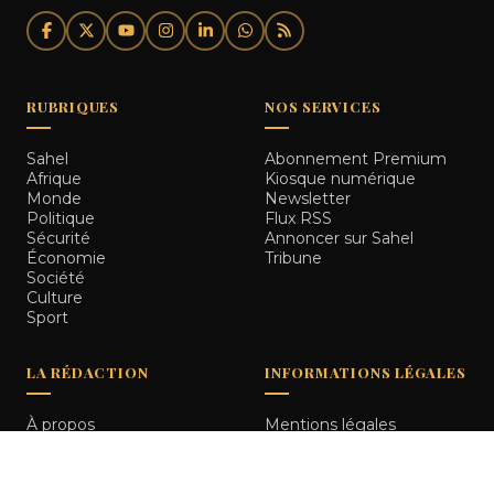
RUBRIQUES
NOS SERVICES
Sahel
Abonnement Premium
Afrique
Kiosque numérique
Monde
Newsletter
Politique
Flux RSS
Sécurité
Annoncer sur Sahel
Économie
Tribune
Société
Culture
Sport
LA RÉDACTION
INFORMATIONS LÉGALES
À propos
Mentions légales
Notre équipe
Politique de
Comment nous vérifions
confidentialité
les informations
Contact