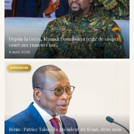
Depuis la Grèce, Mamadi Doumbouya tente de couper
court aux rumeurs sur...
6 août 2026
★
PREMIUM
Bénin : Patrice Talon élu président du Sénat, deux mois