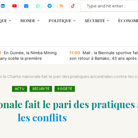
QUE
MONDE
POLITIQUE
SÉCURITÉ
ÉCONOMI
0
En Guinée, la Nimba Mining
11:00
Mali : la Biennale sportive fai
ny scelle la première
son retour à Bamako, 43 ans après
ntion minière d’une société
que depuis l’indépendance
i la Charte nationale fait le pari des pratiques ancestrales contre les co
ACTU
SÉCURITÉ
SOCIÉTÉ
onale fait le pari des pratiques
les conflits