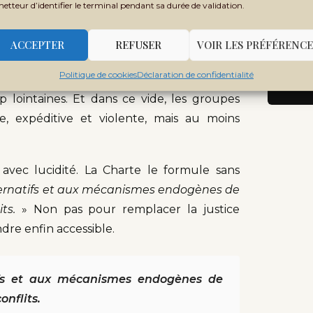
metteur d’identifier le terminal pendant sa durée de validation.
ge. Le coût d’un avocat dépasse souvent
abstraite et technique, reste hermétique à
ACCEPTER
REFUSER
VOIR LES PRÉFÉRENCE
Politique de cookies
Déclaration de confidentialité
rcommunautaires, les litiges pastoraux ont
op lointaines. Et dans ce vide, les groupes
e, expéditive et violente, mais au moins
 avec lucidité. La Charte le formule sans
lternatifs et aux mécanismes endogènes de
ts.
» Non pas pour remplacer la justice
ndre enfin accessible.
tifs et aux mécanismes endogènes de
onflits.