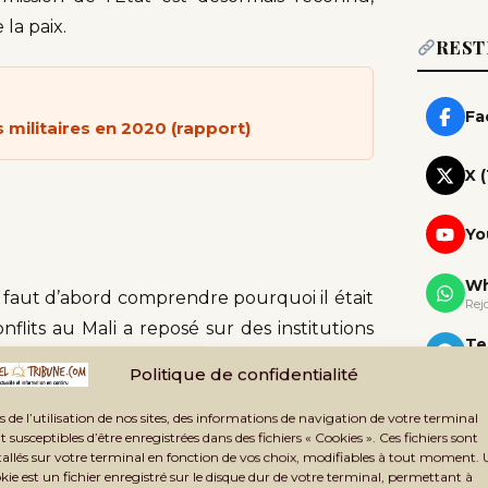
 la paix.
REST
Fa
 militaires en 2020 (rapport)
X 
Yo
Wh
 faut d’abord comprendre pourquoi il était
Rej
flits au Mali a reposé sur des institutions
Te
orces de l’ordre, administration centrale
Rej
Politique de confidentialité
ie, mais souvent inaccessibles, lentes,
Ne
s de l’utilisation de nos sites, des informations de navigation de votre terminal
 de la population.
Rec
t susceptibles d’être enregistrées dans des fichiers « Cookies ». Ces fichiers sont
tallés sur votre terminal en fonction de vos choix, modifiables à tout moment.
Maliens, le chemin vers le tribunal le plus
kie est un fichier enregistré sur le disque dur de votre terminal, permettant à