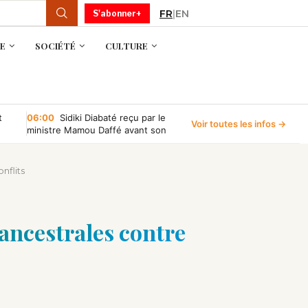
FR
|
EN
S'abonner+
E
SOCIÉTÉ
CULTURE
t
06:00
Sidiki Diabaté reçu par le
Voir toutes les infos →
ministre Mamou Daffé avant son
retour à l’Accor Arena de Paris
nflits
 ancestrales contre