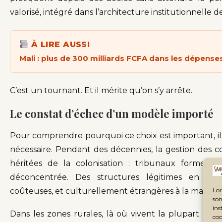
valorisé, intégré dans l’architecture institutionnelle de
À LIRE AUSSI
Mali : plus de 300 milliards FCFA dans les dépenses
C’est un tournant. Et il mérite qu’on s’y arrête.
Le constat d’échec d’un modèle importé
Pour comprendre pourquoi ce choix est important, il
nécessaire. Pendant des décennies, la gestion des con
héritées de la colonisation : tribunaux formels, f
déconcentrée. Des structures légitimes en théor
Lor
coûteuses, et culturellement étrangères à la majorité
son
ins
Dans les zones rurales, là où vivent la plupart des 
coo