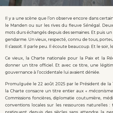
Il y a une scène que l’on observe encore dans certain
le Manden ou sur les rives du fleuve Sénégal. Deux f
mots durs échangés depuis des semaines. Et puis un m
gendarme. Un vieux, respecté, connu de tous, port
Il s’assoit. Il parle peu. Il écoute beaucoup. Et le soi
Ce vieux, la Charte nationale pour la Paix et la Réc
donner un titre officiel. Et avec ce titre, une légit
gouvernance à l’occidentale lui avaient déniée.
Promulguée le 22 août 2025 par le Président de la Tr
la Charte consacre un titre entier aux «
mécanismes
Commissions foncières, diplomatie coutumière, média
conventions locales sur les ressources naturelles
pratiquent depuis des siècles sans attendre la pe