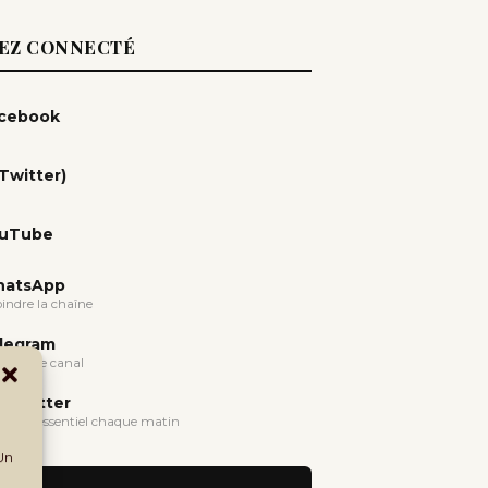
EZ CONNECTÉ
cebook
(Twitter)
uTube
atsApp
oindre la chaîne
legram
oindre le canal
wsletter
evoir l'essentiel chaque matin
 Un