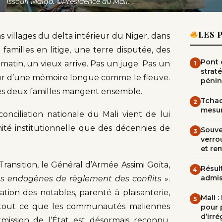
Issoufi Maïga. ©Présidence du Mali.
LES 
s villages du delta intérieur du Niger, dans
amilles en litige, une terre disputée, des
Pont d
atin, un vieux arrive. Pas un juge. Pas un
1
straté
eur d’une mémoire longue comme le fleuve.
pénin
r, les deux familles mangent ensemble.
Tchad
2
mesur
onciliation nationale du Mali vient de lui
imité institutionnelle que des décennies de
Souve
3
verrou
et re
ansition, le Général d’Armée Assimi Goïta,
Résult
4
admi
 endogènes de règlement des conflits
».
tion des notables, parenté à plaisanterie,
Mali 
5
 : tout ce que les communautés maliennes
pour 
d’irré
rmission de l’État est désormais reconnu,