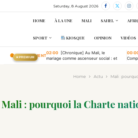
Saturday, 8 August 2026
HOME
À LA UNE
MALI
SAHEL
AFRI
SPORT
KIOSQUE
OPINION
VIDÉOS
02:00
[Chronique] Au Mali, le
00:0
EN CE MOMENT
★
PREMIUM
mariage comme ascenseur social : et
Compa
quand il tombe en panne ?
conve
publi
Home
Actu
Mali : pourquo
Mali : pourquoi la Charte nati