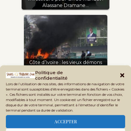
Alassane Dramane…
Côte d’Ivoire : les vieux démons
dansent encore…
Politique de
confidentialité
Lors de l’utilisation de nos sites, des informations de navigation de votre
terminal sont susceptibles d’être enregistrées dans des fichiers « Cookies
». Ces fichiers sont installés sur votre terminal en fonction de vos choix,
modifiables à tout moment. Un cookie est un fichier enregistré sur le
Tags:
ABIDJAN
AES
ALASSANE OUATTARA
disque dur de votre terminal, permettant à l’émetteur d’identifier le
terminal pendant sa durée de validation.
BAMAKO
CEDEAO
CÔTE D’IVOIRE
CRISE POST-ÉLECTORALE
DÉMOCRATIE
ACCEPTER
ÉLECTION PRÉSIDENTIELLE 2025
LAURENT GBAGBO
PDCI