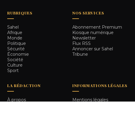
RUBRIQUES
NOS SERVICES
Sahel
Abonnement Premium
Afrique
Kiosque numérique
Monde
Newsletter
Politique
Flux RSS
Sécurité
Annoncer sur Sahel
Économie
Tribune
Société
Culture
Sport
LA RÉDACTION
INFORMATIONS LÉGALES
À propos
Mentions légales
Notre équipe
Politique de
Comment nous vérifions
confidentialité
les informations
Contact