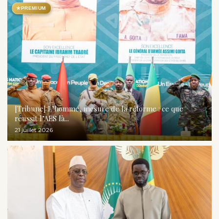
★
PREMIUM
[Tribune] L’homme, mesure de la réforme : ce que
réussit l’AES là...
21 juillet 2026