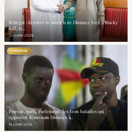
Sénégal : derrière le soutien de Diomaye Faye à Macky
Sall, le...
20 juillet 2026
★
PREMIUM
Pouvoir, parti, Parlement : les trois batailles qui
opposent désormais Diomaye à...
14 juillet 2026