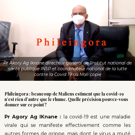
Pr Akory Ag Iknane directeur general de lInstitut national de
sante publique INSP et coordinateur national de la lutte
contre la Covid 19 au Mali copie
Phileingora : beaucoup de Maliens estiment que l
a
covid-19
n’est rien d’autre que le rhume. Quelle précision pouvez-vous
donner
sur
ce point
?
Pr Agory Ag IKnane :
la covid-19 est une maladie
virale qui se manifeste effectivement comme les
autres formes de grippe, mais dont le virus a muté