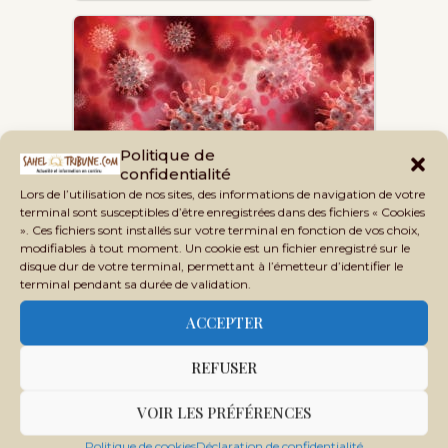
Politique de
confidentialité
Au Mali, il y a plus dangereux que la
Lors de l’utilisation de nos sites, des informations de navigation de votre
covid-19
terminal sont susceptibles d’être enregistrées dans des fichiers « Cookies
». Ces fichiers sont installés sur votre terminal en fonction de vos choix,
modifiables à tout moment. Un cookie est un fichier enregistré sur le
disque dur de votre terminal, permettant à l’émetteur d’identifier le
terminal pendant sa durée de validation.
ACCEPTER
REFUSER
L’Afrique de l’Ouest en alerte après
VOIR LES PRÉFÉRENCES
la découverte…
Politique de cookies
Déclaration de confidentialité