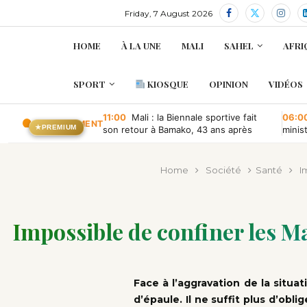
Friday, 7 August 2026
HOME
À LA UNE
MALI
SAHEL
AFRI
SPORT
KIOSQUE
OPINION
VIDÉOS
11:00
Mali : la Biennale sportive fait
06:0
EN CE MOMENT
★
PREMIUM
son retour à Bamako, 43 ans après
minis
retou
Home
Société
Santé
I
Impossible de confiner les Ma
Face à l’aggravation de la situat
d’épaule. Il ne suffit plus d’obl