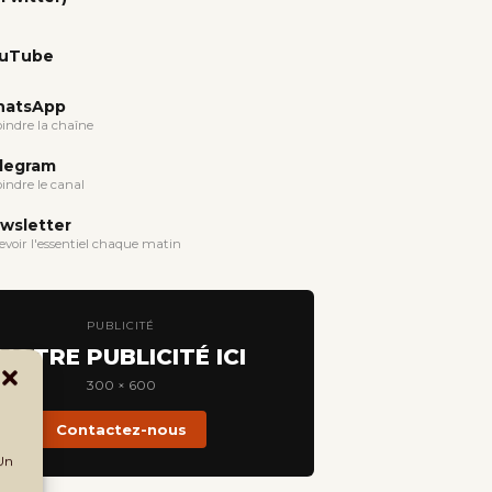
uTube
atsApp
oindre la chaîne
legram
oindre le canal
wsletter
evoir l'essentiel chaque matin
PUBLICITÉ
VOTRE PUBLICITÉ ICI
300 × 600
Contactez-nous
 Un