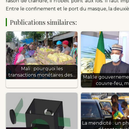
raison de craindre, il n’obéit point aux lois. Il faut 
Entre le confinement et le port du masque, la deuxiè
Publications similaires:
Mali : pourquoi les
transactions monétaires des…
Mali:le gouvernemen
couvre-feu, m
La mendicité : un 