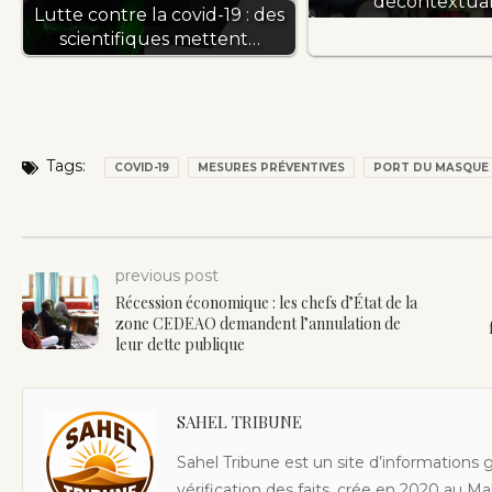
décontextual
Lutte contre la covid-19 : des
scientifiques mettent…
Tags:
COVID-19
MESURES PRÉVENTIVES
PORT DU MASQUE
previous post
Récession économique : les chefs d’État de la
zone CEDEAO demandent l’annulation de
leur dette publique
SAHEL TRIBUNE
Sahel Tribune est un site d’informations 
vérification des faits, crée en 2020 au Ma