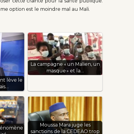
imposer cette crainte pour la santé publique.
me option est le moindre mal au Mali.
La campagne « un Malien, un
masque » et la…
t lève le
ais…
Moussa Mara juge les
phénomène
sanctions de la CEDEAO trop