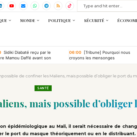
QUE
MONDE
POLITIQUE
SÉCURITÉ
ÉCONOMI
0
Sidiki Diabaté reçu par le
06:00
[Tribune] Pourquoi nous
tre Mamou Daffé avant son
croyons les mensonges
r à l’Accor Arena de Paris
mpossible de confiner les Maliens, mais possible d’obliger le port du
SANTÉ
liens, mais possible d’obliger
ion épidémiologique au Mali, il serait nécessaire de chang
iger le port du masque théoriquement ou en le distribuant. 