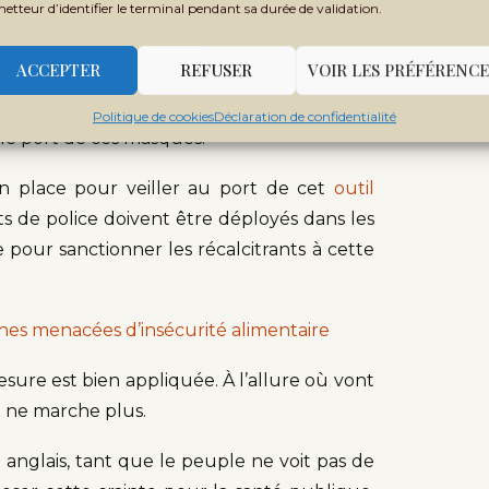
metteur d’identifier le terminal pendant sa durée de validation.
ois semaines, l’initiative «
Un Malien, un
ACCEPTER
REFUSER
VOIR LES PRÉFÉRENCE
quantité et en les distribuant à toute la
Politique de cookies
Déclaration de confidentialité
 le port de ces masques.
en place pour veiller au port de cet
outil
s de police doivent être déployés dans les
e pour sanctionner les récalcitrants à cette
nnes menacées d’insécurité alimentaire
esure est bien appliquée. À l’allure où vont
e ne marche plus.
anglais, tant que le peuple ne voit pas de