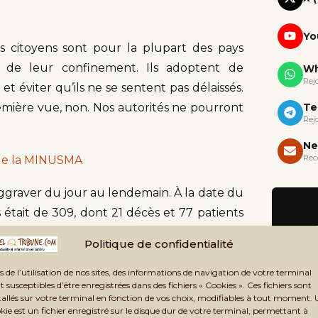
Yo
 citoyens sont pour la plupart des pays
e de leur confinement. Ils adoptent de
Wh
Rej
éviter qu’ils ne se sentent pas délaissés.
remière vue, non. Nos autorités ne pourront
Te
Rej
Ne
Rec
 de la MINUSMA
aggraver du jour au lendemain. À la date du
 était de 309, dont 21 décès et 77 patients
 le record dans la sous-région.
Politique de confidentialité
s de l’utilisation de nos sites, des informations de navigation de votre terminal
t susceptibles d’être enregistrées dans des fichiers « Cookies ». Ces fichiers sont
 d’autres options. Si on ne peut pas confiner
tallés sur votre terminal en fonction de vos choix, modifiables à tout moment.
kie est un fichier enregistré sur le disque dur de votre terminal, permettant à
ue Malien au port du masque ? Surtout que le