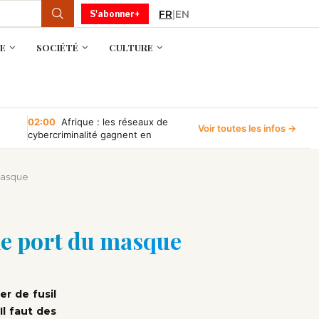
FR
|
EN
S'abonner+
E
SOCIÉTÉ
CULTURE
02:00
Afrique : les réseaux de
Voir toutes les infos →
cybercriminalité gagnent en
puissance, selon INTERPOL
 masque
 le port du masque
er de fusil
Il faut des