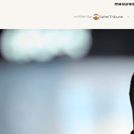
mesures 
written by
Sahel Tribune