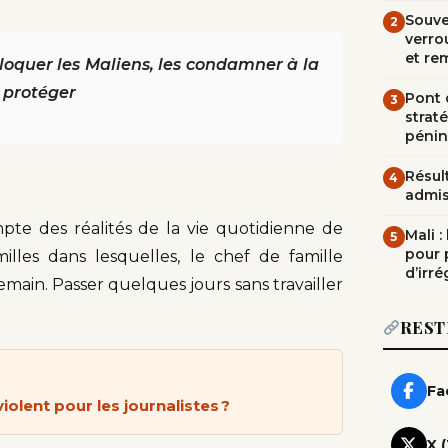
Souve
2
verrou
et re
loquer les Maliens, les condamner à la
s protéger
Pont d
3
straté
pénin
Résult
4
admi
te des réalités de la vie quotidienne de
Mali 
5
pour 
lles dans lesquelles, le chef de famille
d’irré
emain. Passer quelques jours sans travailler
REST
Fa
violent pour les journalistes ?
X 