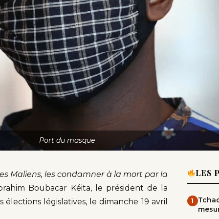
Port du masque
LES 
les Maliens, les condamner à la mort par la
Ibrahim Boubacar Kéita, le président de la
Tchad
élections législatives, le dimanche 19 avril
1
mesur