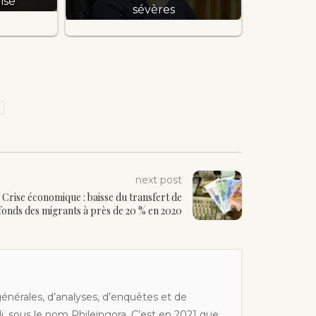
isé
sévères
next post
Crise économique : baisse du transfert de
fonds des migrants à près de 20 % en 2020
générales, d’analyses, d’enquêtes et de
li, sous le nom Phileingora. C’est en 2021 que