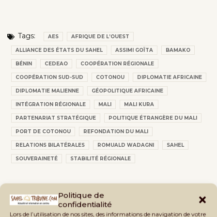
Tags:
AES
AFRIQUE DE L’OUEST
ALLIANCE DES ÉTATS DU SAHEL
ASSIMI GOÏTA
BAMAKO
BÉNIN
CEDEAO
COOPÉRATION RÉGIONALE
COOPÉRATION SUD-SUD
COTONOU
DIPLOMATIE AFRICAINE
DIPLOMATIE MALIENNE
GÉOPOLITIQUE AFRICAINE
INTÉGRATION RÉGIONALE
MALI
MALI KURA
PARTENARIAT STRATÉGIQUE
POLITIQUE ÉTRANGÈRE DU MALI
PORT DE COTONOU
REFONDATION DU MALI
RELATIONS BILATÉRALES
ROMUALD WADAGNI
SAHEL
SOUVERAINETÉ
STABILITÉ RÉGIONALE
Politique de
confidentialité
Lors de l’utilisation de nos sites, des informations de navigation de votre