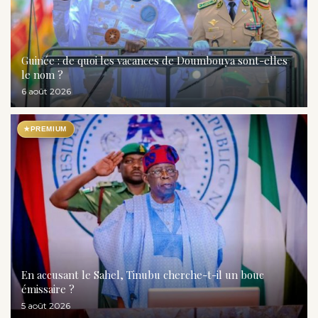
Guinée : de quoi les vacances de Doumbouya sont-elles
le nom ?
6 août 2026
★
PREMIUM
En accusant le Sahel, Tinubu cherche-t-il un bouc
émissaire ?
5 août 2026