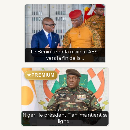
Le Bénin tend la main à l’AES :
vers la fin de la…
★
PREMIUM
Niger : le président Tiani maintient sa
ligne…