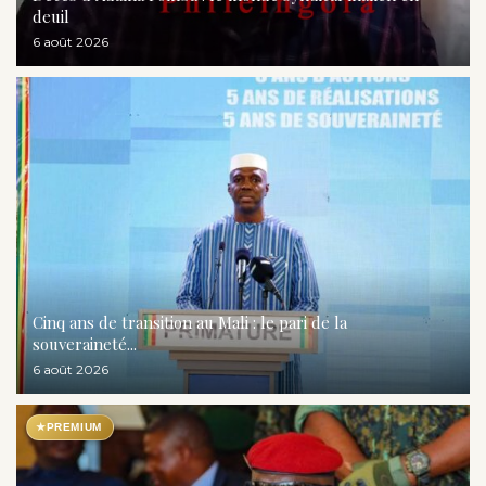
deuil
6 août 2026
Cinq ans de transition au Mali : le pari de la
souveraineté...
6 août 2026
★
PREMIUM