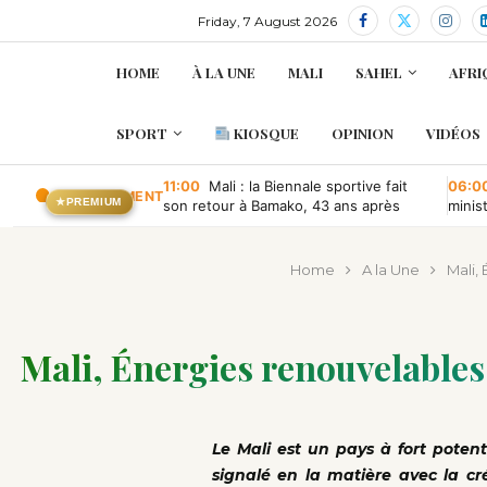
Friday, 7 August 2026
HOME
À LA UNE
MALI
SAHEL
AFRI
SPORT
KIOSQUE
OPINION
VIDÉOS
11:00
Mali : la Biennale sportive fait
06:0
EN CE MOMENT
★
PREMIUM
son retour à Bamako, 43 ans après
minis
retou
Home
A la Une
Mali, 
Mali, Énergies renouvelables 
Le
Mali est un pays à fort potent
signalé en la matière avec la cré