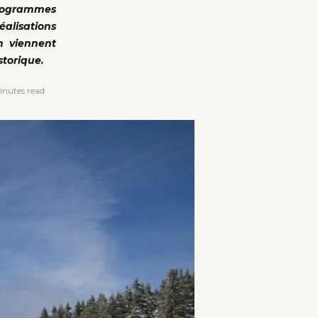
programmes
éalisations
on viennent
storique.
nutes read