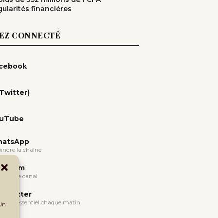
gularités financières
EZ CONNECTÉ
cebook
(Twitter)
uTube
atsApp
oindre la chaîne
legram
oindre le canal
wsletter
evoir l'essentiel chaque matin
 Un