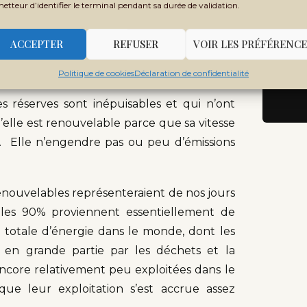
souligné qu’un tel projet a des retombées
metteur d’identifier le terminal pendant sa durée de validation.
 d’élargir l’accès universel du plus grand
ACCEPTER
REFUSER
VOIR LES PRÉFÉRENCE
ouvelables
Politique de cookies
Déclaration de confidentialité
 réserves sont inépuisables et qui n’ont
elle est renouvelable parce que sa vitesse
on. Elle n’engendre pas ou peu d’émissions
 renouvelables représenteraient de nos jours
t les 90% proviennent essentiellement de
 totale d’énergie dans le monde, dont les
s en grande partie par les déchets et la
ncore relativement peu exploitées dans le
que leur exploitation s’est accrue assez