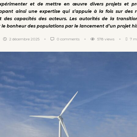
’expérimenter et de mettre en œuvre divers projets et 
ppant ainsi une expertise qui s’appuie à la fois sur des r
 des capacités des acteurs. Les autorités de la transiti
r le bonheur des populations par le lancement d’un projet hi
2 décembre 2025
0 comments
578
views
7 mi