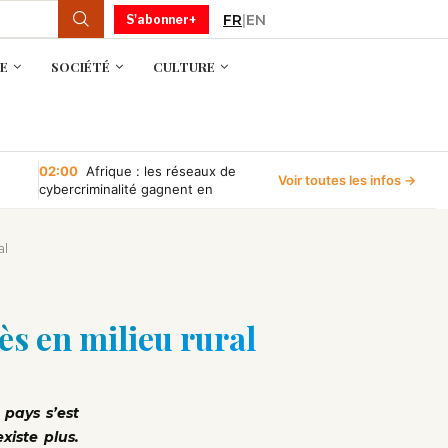
FR
|
EN
S'abonner+
E
SOCIÉTÉ
CULTURE
02:00
Afrique : les réseaux de
Voir toutes les infos →
cybercriminalité gagnent en
puissance, selon INTERPOL
al
ès en milieu rural
 pays s’est
xiste plus.