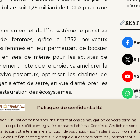
d’irré
llars soit 1,25 milliard de F CFA pour une
REST
ironnement et de l’écosystème, le projet va
 de femmes, grâce à 1.752 nouveaux
Fa
 des femmes en leur permettant de booster
 Il en sera de même pour les activités de
X 
onnement note que le projet va améliorer la
ylvo-pastoraux, optimiser les chaînes de
Yo
az à effet de serre, en vue d’améliorer les
Wh
restauration des écosystèmes.
Rej
Politique de confidentialité
Te
Rej
s de l’utilisation de nos sites, des informations de navigation de votre terminal
x au Mali depuis octobre 2024
Ne
t susceptibles d’être enregistrées dans des fichiers « Cookies ». Ces fichiers sont
Rec
tallés sur votre terminal en fonction de vos choix, modifiables à tout moment.
kie est un fichier enregistré sur le disque dur de votre terminal, permettant à