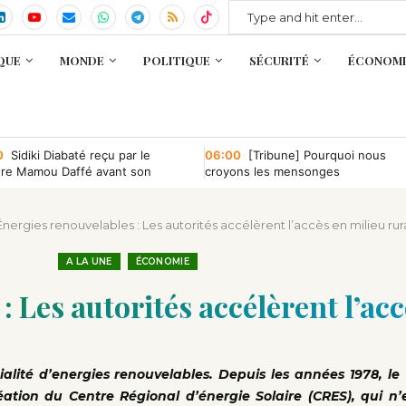
QUE
MONDE
POLITIQUE
SÉCURITÉ
ÉCONOMI
0
Sidiki Diabaté reçu par le
06:00
[Tribune] Pourquoi nous
tre Mamou Daffé avant son
croyons les mensonges
r à l’Accor Arena de Paris
Énergies renouvelables : Les autorités accélèrent l’accès en milieu rur
A LA UNE
ÉCONOMIE
: Les autorités accélèrent l’acc
ialité d’energies renouvelables. Depuis les années 1978, le
ation du Centre Régional d’énergie Solaire (CRES), qui n’e