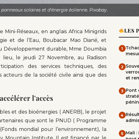
anneaux solaires et d'énergie éolienne. Pixabay.
LES 
e Mini-Réseaux, en anglais Africa Minigrids
rgie et de l’Eau, Boubacar Mao Diané, et
Tchad
et du Développement durable, Mme Doumbia
1
mesur
lieu, le jeudi 27 Novembre, au Radison
rticipation des services techniques, des
Souve
2
verrou
 acteurs de la société civile ainsi que des
et re
Pont d
3
accélérer l’accès
straté
pénin
bles et des bioénergies ( ANERB), le projet
Résult
4
 partenaires que sont le PNUD ( Programme
admi
(Fonds mondial pour l’environnement), la
Mali 
5
Mountain Institute. Il est financé par le
pour 