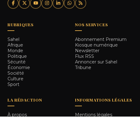
RUBRIQUES
NOS SERVICES
Sahel
Abonnement Premium
Afrique
Kiosque numérique
Monde
Newsletter
Politique
Flux RSS
Sécurité
Annoncer sur Sahel
Économie
Tribune
Société
Culture
Sport
LA RÉDACTION
INFORMATIONS LÉGALES
À propos
Mentions légales
Notre équipe
Politique de
Comment nous vérifions
confidentialité
les informations
Contact