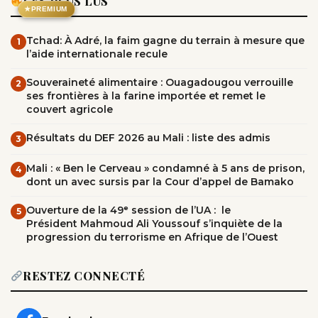
LES PLUS LUS
★
PREMIUM
Tchad: À Adré, la faim gagne du terrain à mesure que
1
l’aide internationale recule
Souveraineté alimentaire : Ouagadougou verrouille
2
ses frontières à la farine importée et remet le
couvert agricole
Résultats du DEF 2026 au Mali : liste des admis
3
Mali : « Ben le Cerveau » condamné à 5 ans de prison,
4
dont un avec sursis par la Cour d’appel de Bamako
Ouverture de la 49ᵉ session de l’UA : le
5
Président Mahmoud Ali Youssouf s’inquiète de la
progression du terrorisme en Afrique de l’Ouest
RESTEZ CONNECTÉ