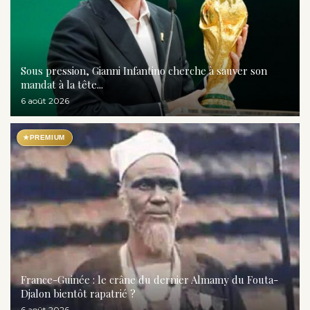
Sous pression, Gianni Infantino cherche à sauver son
mandat à la tête...
6 août 2026
★
PREMIUM
France-Guinée : le crâne du dernier Almamy du Fouta-
Djalon bientôt rapatrié ?
6 août 2026