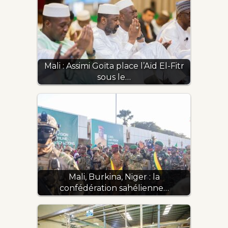
Mali : Assimi Goïta place l’Aïd El-Fitr
sous le…
Mali, Burkina, Niger : la
confédération sahélienne…