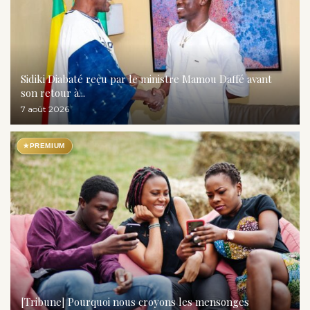
Sidiki Diabaté reçu par le ministre Mamou Daffé avant
son retour à...
7 août 2026
★
PREMIUM
[Tribune] Pourquoi nous croyons les mensonges