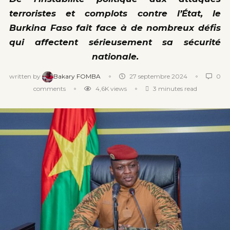
terroristes et complots contre l’État, le
Burkina Faso fait face à de nombreux défis
qui affectent sérieusement sa sécurité
nationale.
written by
Bakary FOMBA
27 septembre 2024
0
comments
4,6K
views
3 minutes read