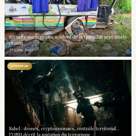
Sécurité routière : un accident de la route fait sept morts
et cinq...
27 juillet 2026
★
PREMIUM
Sahel : drones, cryptomonnaies, contrôle territorial…
l’ONU décrit la mutation du terrorisme