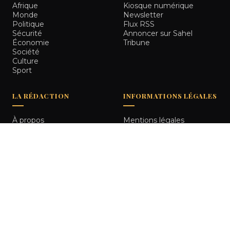
Afrique
Kiosque numérique
Monde
Newsletter
Politique
Flux RSS
Sécurité
Annoncer sur Sahel
Économie
Tribune
Société
Culture
Sport
LA RÉDACTION
INFORMATIONS LÉGALES
À propos
Mentions légales
Notre équipe
Politique de
Comment nous vérifions
confidentialité
les informations
Contact
© 2026
Sahel Tribune
. Tous droits réservés.
Bamako, Mali
RETOUR HAUT