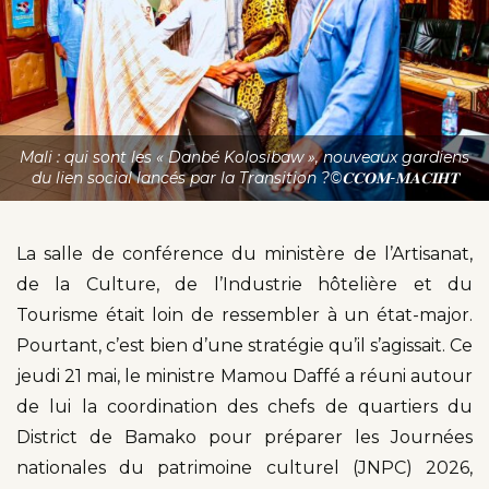
Mali : qui sont les « Danbé Kolosibaw », nouveaux gardiens
du lien social lancés par la Transition ?©𝐂𝐂𝐎𝐌-𝐌𝐀𝐂𝐈𝐇𝐓
La salle de conférence du ministère de l’Artisanat,
de la Culture, de l’Industrie hôtelière et du
Tourisme était loin de ressembler à un état-major.
Pourtant, c’est bien d’une stratégie qu’il s’agissait. Ce
jeudi 21 mai, le ministre Mamou Daffé a réuni autour
de lui la coordination des chefs de quartiers du
District de Bamako pour préparer les Journées
nationales du patrimoine culturel (JNPC) 2026,