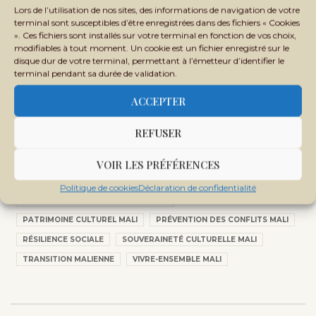
À Sikasso, la renaissance culturelle
Lors de l’utilisation de nos sites, des informations de navigation de votre
s’ancre dans…
terminal sont susceptibles d’être enregistrées dans des fichiers « Cookies
». Ces fichiers sont installés sur votre terminal en fonction de vos choix,
modifiables à tout moment. Un cookie est un fichier enregistré sur le
disque dur de votre terminal, permettant à l’émetteur d’identifier le
terminal pendant sa durée de validation.
Tags:
ACCEPTER
ASSIMI GOÏTA
COHÉSION SOCIALE MALI
CULTURE AU MALI
DANBÉ
DANBÉ KOLOSIBAW
REFUSER
ÉDUCATION ET CULTURE MALI
JOURNÉES NATIONALES DU PATRIMOINE CULTUREL
MAAYA
VOIR LES PRÉFÉRENCES
MALI
MALIDEN KURA
MAMOU DAFFÉ
PAIX AU MALI
Politique de cookies
Déclaration de confidentialité
PATRIMOINE CULTUREL IMMATÉRIEL
PATRIMOINE CULTUREL MALI
PRÉVENTION DES CONFLITS MALI
RÉSILIENCE SOCIALE
SOUVERAINETÉ CULTURELLE MALI
TRANSITION MALIENNE
VIVRE-ENSEMBLE MALI