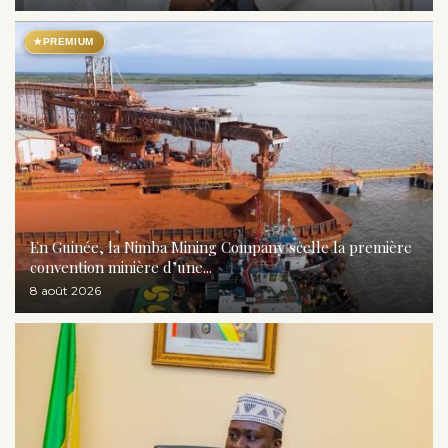
★
PREMIUM
En Guinée, la Nimba Mining Company scelle la première
convention minière d’une...
8 août 2026