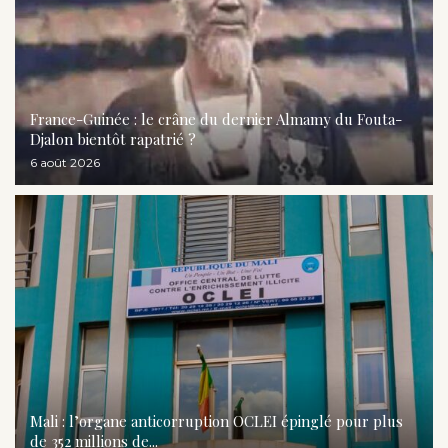
France-Guinée : le crâne du dernier Almamy du Fouta-
Djalon bientôt rapatrié ?
6 août 2026
Mali : l’organe anticorruption OCLEI épinglé pour plus
de 352 millions de...