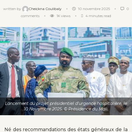
written by
Cheickna Coulibaly
10 novembre 2025
0
comments
1K
views
4 minutes read
Lancement du projet présidentiel d'urgence hospitalière, le
10 Novembre 2025. © Présidence du Mali.
Né des recommandations des états généraux de la