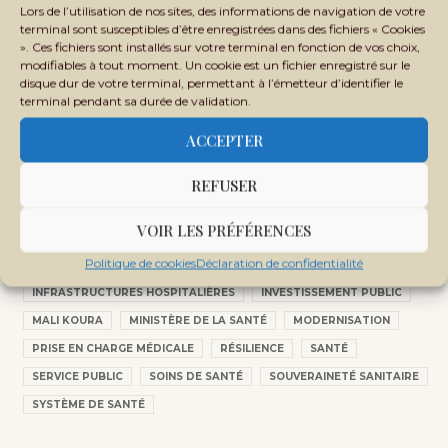
Lors de l’utilisation de nos sites, des informations de navigation de votre
terminal sont susceptibles d’être enregistrées dans des fichiers « Cookies
Lutte contre le paludisme
». Ces fichiers sont installés sur votre terminal en fonction de vos choix,
saisonnier : Plus de 4…
modifiables à tout moment. Un cookie est un fichier enregistré sur le
disque dur de votre terminal, permettant à l’émetteur d’identifier le
terminal pendant sa durée de validation.
ACCEPTER
Tags:
ASSA BADIALLO TOURÉ
ASSIMI GOÏTA
BAMAKO
REFUSER
BUDGET NATIONAL
DÉVELOPPEMENT HUMAIN
VOIR LES PRÉFÉRENCES
DÉVELOPPEMENT SOCIAL
ÉTATS GÉNÉRAUX DE LA SANTÉ
Politique de cookies
Déclaration de confidentialité
GOUVERNANCE SANITAIRE
HÔPITAUX
HÔPITAUX RÉGIONAUX
INFRASTRUCTURES HOSPITALIÈRES
INVESTISSEMENT PUBLIC
MALI KOURA
MINISTÈRE DE LA SANTÉ
MODERNISATION
PRISE EN CHARGE MÉDICALE
RÉSILIENCE
SANTÉ
SERVICE PUBLIC
SOINS DE SANTÉ
SOUVERAINETÉ SANITAIRE
SYSTÈME DE SANTÉ