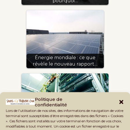
pourquoi…
Énergie mondiale : ce que
révèle le nouveau rapport…
Politique de
confidentialité
Lors de l’utilisation de nos sites, des informations de navigation de votre
terminal sont susceptibles d’être enregistrées dans des fichiers « Cookies
Course à l’IA : pourquoi la demande
». Ces fichiers sont installés sur votre terminal en fonction de vos choix,
modifiables à tout moment. Un cookie est un fichier enregistré sur le
d’électricité…