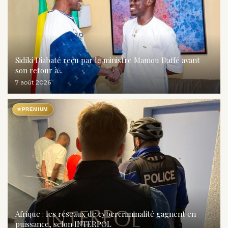
Sidiki Diabaté reçu par le ministre Mamou Daffé avant
son retour à...
7 août 2026
★
PREMIUM
Afrique : les réseaux de cybercriminalité gagnent en
puissance, selon INTERPOL