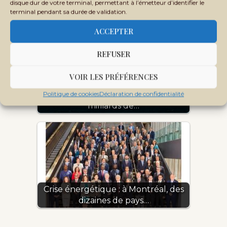
disque dur de votre terminal, permettant à l’émetteur d’identifier le
terminal pendant sa durée de validation.
ACCEPTER
REFUSER
VOIR LES PRÉFÉRENCES
Politique de cookies
Déclaration de confidentialité
Crise du détroit d'Ormuz : 3 400
milliards de…
Crise énergétique : à Montréal, des
dizaines de pays…