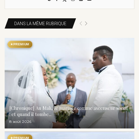
DANS LA MÊME RUBRIQUE
★
PREMIUM
[Chronique] Au Mali, le mariage comme ascenseur social
: et quand il tombe...
8 août 2026
★
PREMIUM