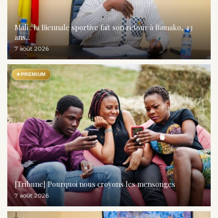
Mali : la Biennale sportive fait son retour à Bamako, 43
ans...
7 août 2026
★
PREMIUM
[Tribune] Pourquoi nous croyons les mensonges
7 août 2026