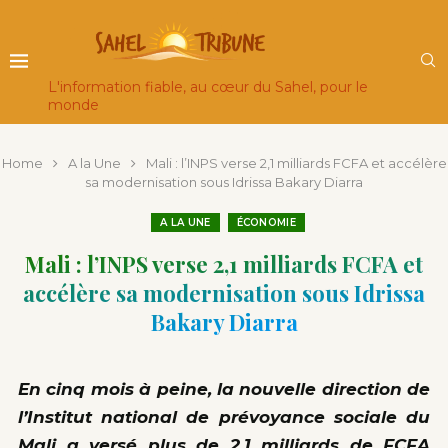
L'information fiable, au cœur du Sahel, pour le
monde
Home
A la Une
Mali : l’INPS verse 2,1 milliards FCFA et accélère
sa modernisation sous Idrissa Bakary Diarra
A LA UNE
ÉCONOMIE
Mali : l’INPS verse 2,1 milliards FCFA et
accélère sa modernisation sous Idrissa
Bakary Diarra
En cinq mois à peine, la nouvelle direction de
l’Institut national de prévoyance sociale du
Mali a versé plus de 2,1 milliards de FCFA