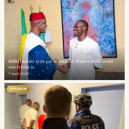
Sidiki Diabaté reçu par le ministre Mamou Daffé avant
son retour à...
7 août 2026
★
PREMIUM