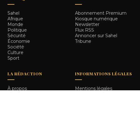
Sahel
Abonnement Premium
Afrique
Kiosque numérique
Monde
Newsletter
Politique
Flux RSS
Sécurité
Annoncer sur Sahel
Économie
Tribune
Société
Culture
Sport
LA RÉDACTION
INFORMATIONS LÉGALES
À propos
Mentions légales
Notre équipe
Politique de
Comment nous vérifions
confidentialité
les informations
Contact
© 2026
Sahel Tribune
. Tous droits réservés.
Bamako, Mali