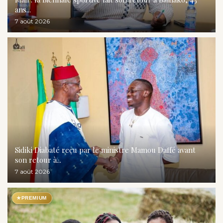
ans...
7 août 2026
Sidiki Diabaté reçu par le ministre Mamou Daffé avant
son retour à...
7 août 2026
★
PREMIUM