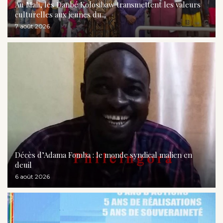
Au Mali, les Danbé Kolosibaw transmettent les valeurs
culturelles aux jeunes du...
7 août 2026
Décès d’Adama Fomba : le monde syndical malien en
deuil
6 août 2026