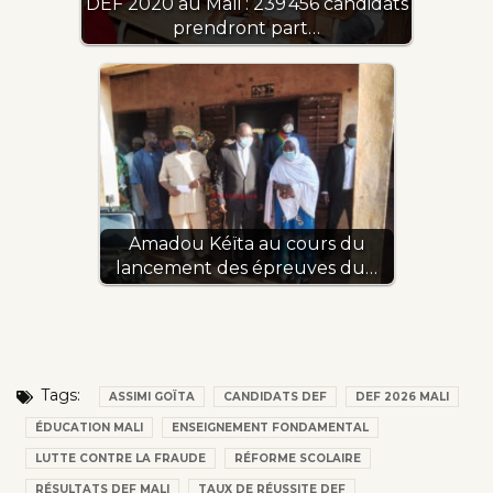
DEF 2020 au Mali : 239 456 candidats
prendront part…
Amadou Kéïta au cours du
lancement des épreuves du…
Tags:
ASSIMI GOÏTA
CANDIDATS DEF
DEF 2026 MALI
ÉDUCATION MALI
ENSEIGNEMENT FONDAMENTAL
LUTTE CONTRE LA FRAUDE
RÉFORME SCOLAIRE
RÉSULTATS DEF MALI
TAUX DE RÉUSSITE DEF