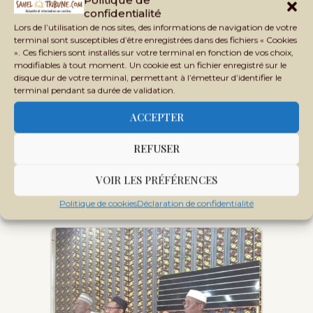
confidentialité
Lors de l’utilisation de nos sites, des informations de navigation de votre
Résultats DEF 2022 : 100 374
terminal sont susceptibles d’être enregistrées dans des fichiers « Cookies
admis sur 209 705…
». Ces fichiers sont installés sur votre terminal en fonction de vos choix,
modifiables à tout moment. Un cookie est un fichier enregistré sur le
disque dur de votre terminal, permettant à l’émetteur d’identifier le
terminal pendant sa durée de validation.
ACCEPTER
REFUSER
VOIR LES PRÉFÉRENCES
Education: orientations des élèves
Politique de cookies
Déclaration de confidentialité
titulaires du…