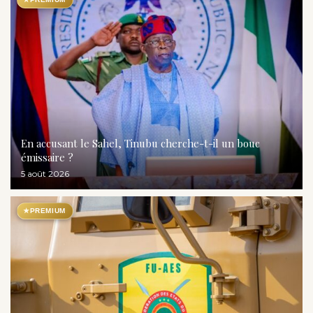
En accusant le Sahel, Tinubu cherche-t-il un bouc
émissaire ?
5 août 2026
★
PREMIUM