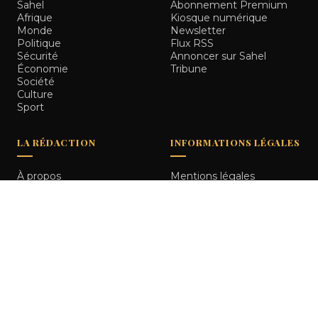
Sahel
Abonnement Premium
Afrique
Kiosque numérique
Monde
Newsletter
Politique
Flux RSS
Sécurité
Annoncer sur Sahel
Économie
Tribune
Société
Culture
Sport
LA RÉDACTION
INFORMATIONS LÉGALES
À propos
Mentions légales
Notre équipe
Politique de
Comment nous vérifions
confidentialité
les informations
Contact
© 2026
Sahel Tribune
. Tous droits réservés.
Bamako, Mali
RETOUR HAUT