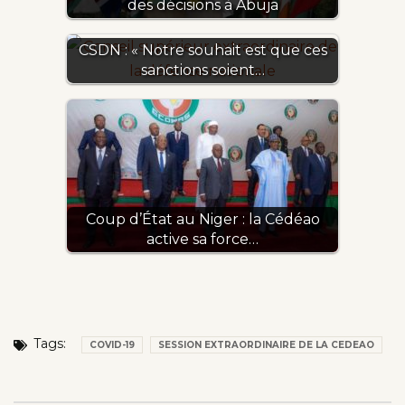
des décisions à Abuja
CSDN : « Notre souhait est que ces
sanctions soient…
Coup d’État au Niger : la Cédéao
active sa force…
Tags:
COVID-19
SESSION EXTRAORDINAIRE DE LA CEDEAO