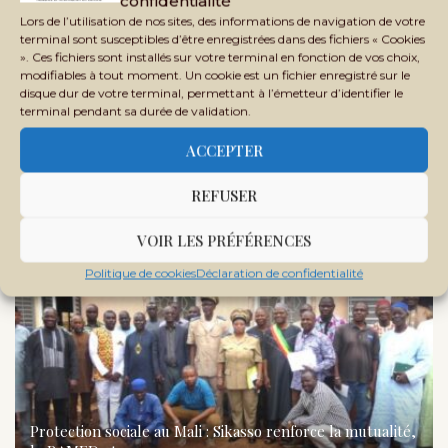
confidentialité
d’offrir un contenu plus adapté à nos lecteurs et
Lors de l’utilisation de nos sites, des informations de navigation de votre
terminal sont susceptibles d’être enregistrées dans des fichiers « Cookies
partenaires.
». Ces fichiers sont installés sur votre terminal en fonction de vos choix,
modifiables à tout moment. Un cookie est un fichier enregistré sur le
disque dur de votre terminal, permettant à l’émetteur d’identifier le
terminal pendant sa durée de validation.
ACCEPTER
DANS LA MÊME RUBRIQUE
REFUSER
VOIR LES PRÉFÉRENCES
Politique de cookies
Déclaration de confidentialité
Protection sociale au Mali : Sikasso renforce la mutualité,