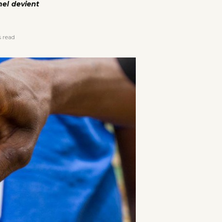
hel devient
 read