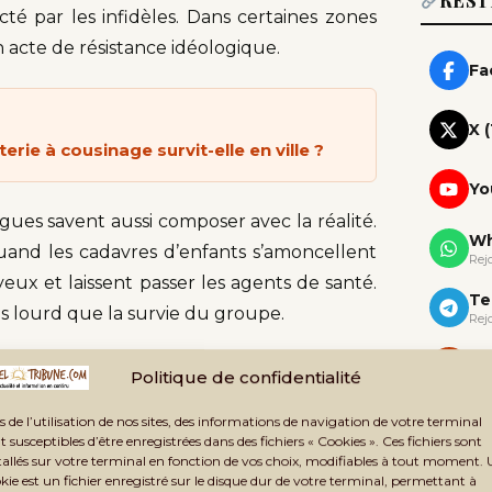
REST
cté par les infidèles. Dans certaines zones
n acte de résistance idéologique.
Fa
X 
ie à cousinage survit-elle en ville ?
Yo
gues savent aussi composer avec la réalité.
Wh
uand les cadavres d’enfants s’amoncellent
Rej
yeux et laissent passer les agents de santé.
Te
s lourd que la survie du groupe.
Rej
Ne
Politique de confidentialité
Rec
ndent restaurer l’autorité de l’État sur ces
s de l’utilisation de nos sites, des informations de navigation de votre terminal
s freins à la vaccination. Depuis la prise du
t susceptibles d’être enregistrées dans des fichiers « Cookies ». Ces fichiers sont
tallés sur votre terminal en fonction de vos choix, modifiables à tout moment.
u Niger, l’espace humanitaire s’est réduit
kie est un fichier enregistré sur le disque dur de votre terminal, permettant à