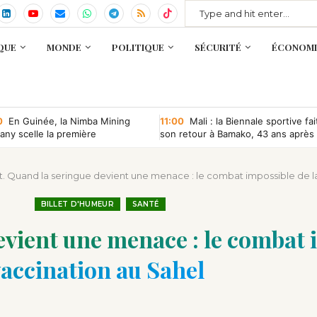
QUE
MONDE
POLITIQUE
SÉCURITÉ
ÉCONOMI
0
En Guinée, la Nimba Mining
11:00
Mali : la Biennale sportive fai
ny scelle la première
son retour à Bamako, 43 ans après
ntion minière d’une société
que depuis l’indépendance
et. Quand la seringue devient une menace : le combat impossible de l
BILLET D'HUMEUR
SANTÉ
evient une menace : le combat 
vaccination au Sahel