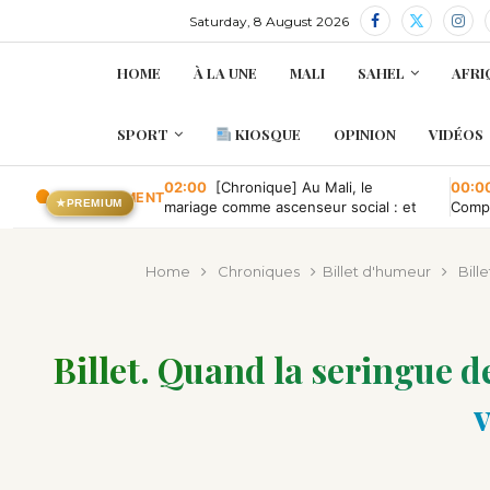
Saturday, 8 August 2026
HOME
À LA UNE
MALI
SAHEL
AFRI
SPORT
KIOSQUE
OPINION
VIDÉOS
02:00
[Chronique] Au Mali, le
00:0
EN CE MOMENT
★
PREMIUM
mariage comme ascenseur social : et
Compa
quand il tombe en panne ?
conve
publi
Home
Chroniques
Billet d'humeur
Bill
Billet. Quand la seringue d