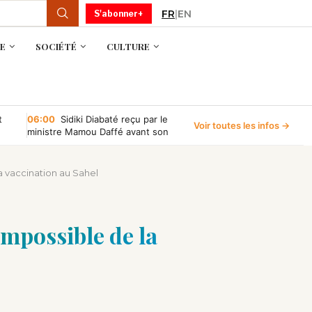
FR
|
EN
S'abonner+
E
SOCIÉTÉ
CULTURE
t
06:00
Sidiki Diabaté reçu par le
Voir toutes les infos →
ministre Mamou Daffé avant son
retour à l’Accor Arena de Paris
a vaccination au Sahel
impossible de la