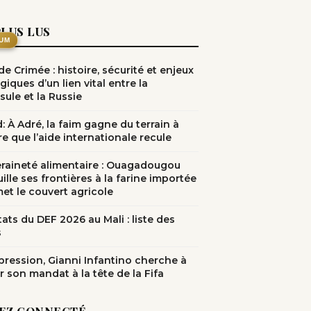
PLUS LUS
UM
e Crimée : histoire, sécurité et enjeux
giques d’un lien vital entre la
sule et la Russie
: À Adré, la faim gagne du terrain à
e que l’aide internationale recule
raineté alimentaire : Ouagadougou
ille ses frontières à la farine importée
met le couvert agricole
ats du DEF 2026 au Mali : liste des
s
pression, Gianni Infantino cherche à
r son mandat à la tête de la Fifa