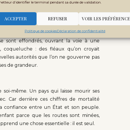
metteur d’identifier le terminal pendant sa durée de validation.
tre l’ingérence, les ONG sont entravées,
opulations vulnérables est devenu un défi
ACCEPTER
REFUSER
VOIR LES PRÉFÉRENCE
Politique de cookies
Déclaration de confidentialité
 non vaccinés. En 2023, au Mali, au Tchad
e sont effondrés, ouvrant la voie à une
e, coqueluche : des fléaux qu’on croyait
velles autorités que l’on ne gouverne pas
ses de grandeur.
e soi-même. Un pays qui laisse mourir ses
c. Car derrière ces chiffres de mortalité
e la confiance entre un État et son peuple.
enfant parce que les routes sont minées,
pprend une chose essentielle : il est seul.