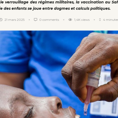
t le verrouillage des régimes militaires, la vaccination au Sa
ie des enfants se joue entre dogmes et calculs politiques.
21 mars 2025
0 comments
1,4K
views
4 minutes