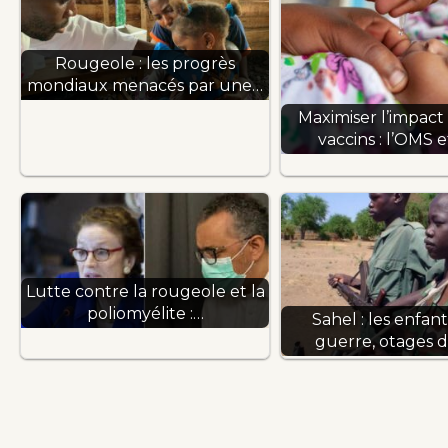
Rougeole : les progrès
mondiaux menacés par une…
Maximiser l’impact 
vaccins : l’OMS e
Lutte contre la rougeole et la
poliomyélite :…
Sahel : les enfant
guerre, otages 