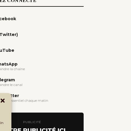
EZ CONNECTÉ
cebook
(Twitter)
uTube
atsApp
oindre la chaîne
legram
oindre le canal
wsletter
evoir l'essentiel chaque matin
PUBLICITÉ
 Un
VOTRE PUBLICITÉ ICI