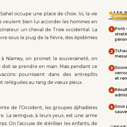
LES 
 Sahel occupe une place de choix. Ici, la vie
★
PREMI
e veulent bien lui accorder les hommes en
Pont d
ccinateur un cheval de Troie occidental. La
1
straté
vre sous le joug de la fièvre, des épidémies
pénin
Tchad
2
mesur
à Niamey, on promet la souveraineté, on
e doit se prendre en main. Mais pendant ce
Souve
3
verrou
vaccins pourrissent dans des entrepôts
et re
ont reléguées au rang de vœux pieux.
Résult
4
admi
Sous 
5
nte de l’Occident, les groupes djihadistes
sauve
ire. La seringue, à leurs yeux, est une arme
ps. On l’accuse de stériliser les enfants, de