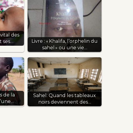
vital des
Livre : « Khalifa, l’orphelin du
t ses…
sahel » ou une vie…
s de la
Sahel: Quand les tableaux
d’une…
noirs deviennent des…