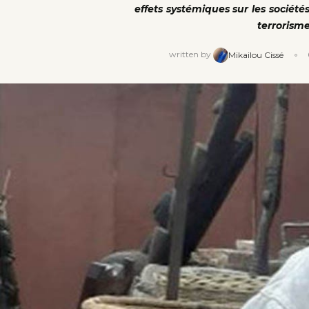
effets systémiques sur les société
terrorism
written by
Mikailou Cissé