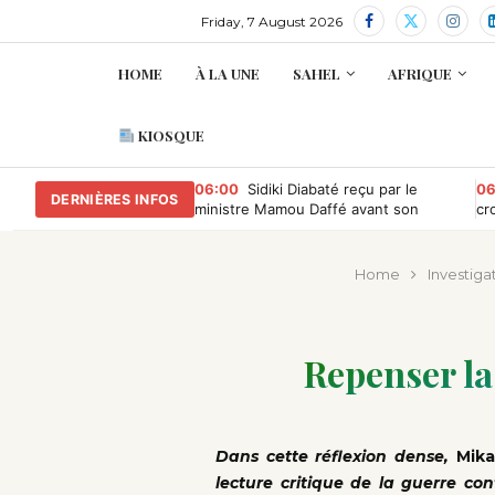
Friday, 7 August 2026
HOME
À LA UNE
SAHEL
AFRIQUE
KIOSQUE
06:00
Sidiki Diabaté reçu par le
06
DERNIÈRES INFOS
ministre Mamou Daffé avant son
cr
retour à l’Accor Arena de Paris
Home
Investiga
Repenser la
Dans cette réflexion dense,
Mika
lecture critique de la guerre co