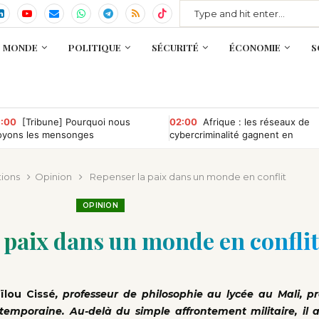
MONDE
POLITIQUE
SÉCURITÉ
ÉCONOMIE
S
:00
[Tribune] Pourquoi nous
02:00
Afrique : les réseaux de
oyons les mensonges
cybercriminalité gagnent en
puissance, selon INTERPOL
tions
Opinion
Repenser la paix dans un monde en conflit
OPINION
 paix dans un monde en conflit
ïlou Cissé
, professeur de philosophie au lycée au Mali, 
ntemporaine. Au-delà du simple affrontement militaire, il 