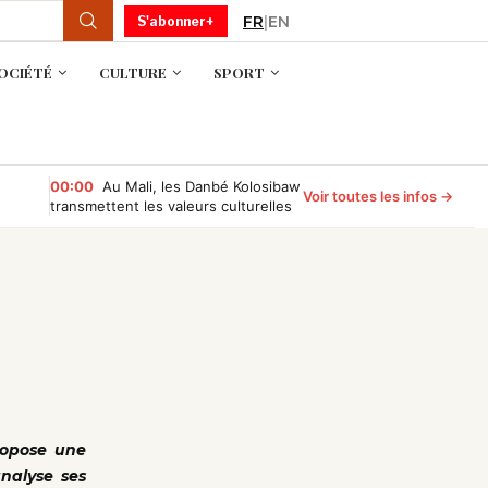
FR
|
EN
S'abonner+
OCIÉTÉ
CULTURE
SPORT
00:00
Au Mali, les Danbé Kolosibaw
Voir toutes les infos →
transmettent les valeurs culturelles
aux jeunes du tournoi « Camp
Compétition »
propose une
analyse ses