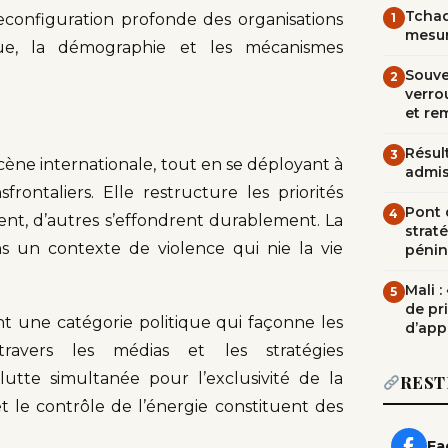
Tchad
econfiguration profonde des organisations
1
mesur
que, la démographie et les mécanismes
Souve
2
verrou
et re
Résult
3
scène internationale, tout en se déployant à
admi
frontaliers. Elle restructure les priorités
Pont d
4
fient, d’autres s’effondrent durablement. La
straté
ns un contexte de violence qui nie la vie
pénin
Mali 
5
de pr
ient une catégorie politique qui façonne les
d’app
travers les médias et les stratégies
utte simultanée pour l’exclusivité de la
REST
t le contrôle de l’énergie constituent des
Fa