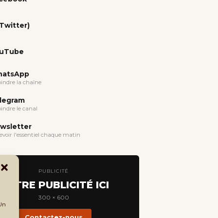
(Twitter)
uTube
atsApp
oindre la chaîne
legram
oindre le canal
wsletter
evoir l'essentiel chaque matin
PUBLICITÉ
VOTRE PUBLICITÉ ICI
300 × 600
 Un
Contactez-nous