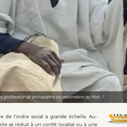
se professeur de philosophie au secondaire au Mali. 1
LES 
 de l’ordre social à grande échelle. Au-
★
PREMI
elle se réduit à un conflit localisé ou à une