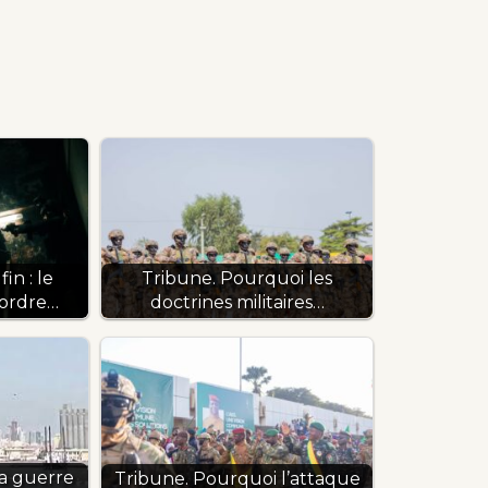
in : le
Tribune. Pourquoi les
’ordre…
doctrines militaires…
la guerre
Tribune. Pourquoi l’attaque