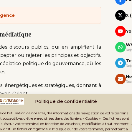
lligence
X 
Yo
 médiatique
Wh
 discours publics, qui en amplifient la
Rej
cepter ou rejeter les principes et objectifs.
Te
médiatico-politique de gouvernance, où les
Rej
es.
Ne
Rec
 énergétiques et stratégiques, donnant à
oyen-Orient.
Politique de confidentialité
ation profonde. Elle oppose les États à des
s de l’utilisation de nos sites, des informations de navigation de votre terminal
 engagées dans la contestation de l’ordre
t susceptibles d’être enregistrées dans des fichiers « Cookies ». Ces fichiers sont
ociale à toutes les échelles.
tallés sur votre terminal en fonction de vos choix, modifiables à tout moment.
kie est un fichier enregistré sur le disque dur de votre terminal, permettant à