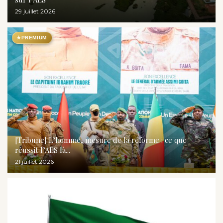
29 juillet 2026
★
PREMIUM
[Tribune] L’homme, mesure de la réforme : ce que
réussit l’AES là...
21 juillet 2026