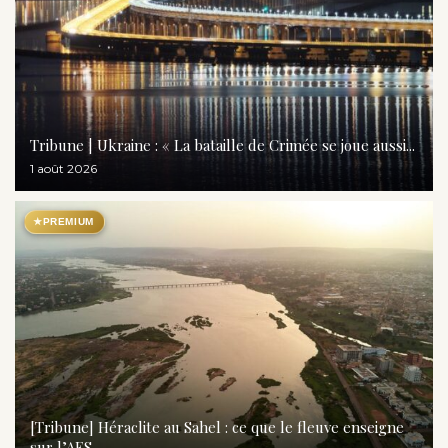
Tribune | Ukraine : « La bataille de Crimée se joue aussi...
1 août 2026
★
PREMIUM
[Tribune] Héraclite au Sahel : ce que le fleuve enseigne
sur l’AES