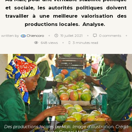
et sociale, les autorités politiques doivent
travailler à une meilleure valorisation des
productions locales. Analyse.
written by
Chiencoro
19 juillet 2021
0 comments
648
views
3 minutes read
Des productions locales au Mali. Image d'illustration. Crédit