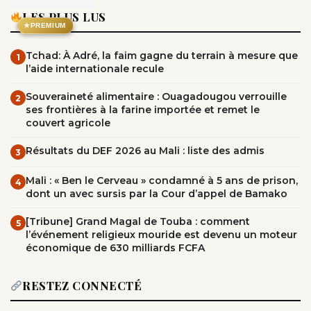
LES PLUS LUS
★
PREMIUM
Tchad: À Adré, la faim gagne du terrain à mesure que
1
l’aide internationale recule
Souveraineté alimentaire : Ouagadougou verrouille
2
ses frontières à la farine importée et remet le
couvert agricole
Résultats du DEF 2026 au Mali : liste des admis
3
Mali : « Ben le Cerveau » condamné à 5 ans de prison,
4
dont un avec sursis par la Cour d’appel de Bamako
[Tribune] Grand Magal de Touba : comment
5
l’événement religieux mouride est devenu un moteur
économique de 630 milliards FCFA
RESTEZ CONNECTÉ