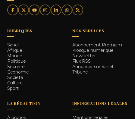
RUBRIQUES
NOS SERVICES
Sahel
Abonnement Premium
Afrique
Kiosque numérique
Monde
Newsletter
Politique
Flux RSS
Sécurité
Annoncer sur Sahel
Économie
Tribune
Société
Culture
Sport
LA RÉDACTION
INFORMATIONS LÉGALES
À propos
Mentions légales
Notre équipe
Politique de
Comment nous vérifions
confidentialité
les informations
Contact